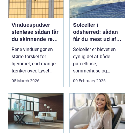
Vinduespudser
Solceller i
stenløse sådan får
odsherred: sådan
du skinnende rene
får du mest ud af
ruder året rundt
solen
Rene vinduer gør en
Solceller er blevet en
større forskel for
synlig del af både
hjemmet, end mange
parcelhuse,
tænker over. Lyset
sommerhuse og
falder anderledes ind,
mindre erhverv i
05 March 2026
09 February 2026
...
Odsherred. Mang...