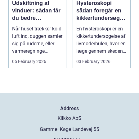
Udskiftning af
Hysteroskopi
vinduer: sådan får
sådan foregår en
du bedre
kikkertundersøgel
indeklima og
se af livmoderen
Når huset trækker kold
En hysteroskopi er en
lavere
luft ind, duggen samler
kikkertundersøgelse af
varmeregning
sig på ruderne, eller
livmoderhulen, hvor en
varmeregninge...
læge gennem skeden
og livmoderha...
05 February 2026
03 February 2026
Address