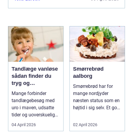
Tandlæge vanløse
Smørrebrød
sådan finder du
aalborg
tryg og
Smørrebrød har for
professionel
Mange forbinder
mange nordjyder
tandpleje
tandlægebesøg med
næsten status som en
uro i maven, udsatte
højtid i sig selv. Et godt
tider og uoverskuelige
stykke rugbrød me...
priser. Samtidig ved
04 April 2026
02 April 2026
d...