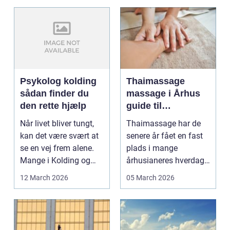
Psykolog kolding
Thaimassage
sådan finder du
massage i Århus
den rette hjælp
guide til
afslapning,
Når livet bliver tungt,
Thaimassage har de
smidighed og
kan det være svært at
senere år fået en fast
bedre velvære
se en vej frem alene.
plads i mange
Mange i Kolding og
århusianeres hverdag.
omegn søger p...
Flere bruger den både
12 March 2026
05 March 2026
...