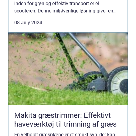
inden for grøn og effektiv transport er el-
scooteren. Denne miljøvenlige løsning giver en
praktisk, sjov og emissionfri måde at komme
08 July 2024
rundt i byen på. I denne ...
Makita græstrimmer: Effektivt
haveværktøj til trimning af græs
En velholdt græsplæne er et smukt syn, der kan