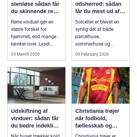
stenløse sådan får
odsherred: sådan
du skinnende rene
får du mest ud af
ruder året rundt
solen
Rene vinduer gør en
Solceller er blevet en
større forskel for
synlig del af både
hjemmet, end mange
parcelhuse,
tænker over. Lyset
sommerhuse og
falder anderledes ind,
mindre erhverv i
05 March 2026
09 February 2026
...
Odsherred. Mang...
Udskiftning af
Christiania trøjer
vinduer: sådan får
når fodbold,
du bedre indeklima
fællesskab og
og lavere
frihed mødes
Når huset trækker kold
Christiania trøjer er