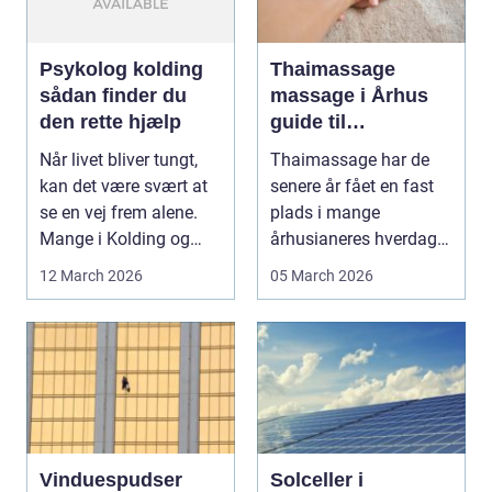
Psykolog kolding
Thaimassage
sådan finder du
massage i Århus
den rette hjælp
guide til
afslapning,
Når livet bliver tungt,
Thaimassage har de
smidighed og
kan det være svært at
senere år fået en fast
bedre velvære
se en vej frem alene.
plads i mange
Mange i Kolding og
århusianeres hverdag.
omegn søger p...
Flere bruger den både
12 March 2026
05 March 2026
...
Vinduespudser
Solceller i