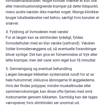
livmoderhalskanalen. Nogle kvinder mærker et kort stik
eller menstruationslignende kramper på dette tidspunkt,
mens andre næsten ikke mærker noget. Mange klinikker
bruger lokalbedøvelse ved behov, særligt hvis kanalen er
snæver.
4. Fyldning af livmoderen med væske
For at lægen kan se slimhinden tydeligt, fyldes
livmoderhulen med en klar væske (saltvand). Væsken
folder livmodervæggene ud, så eventuelle forandringer
bliver synlige. Det kan give en fornemmelse af tryk eller
lette kramper, men det varer som regel kun få minutter.
5. Gennemgang og eventuel behandling
Lægen bevæger kikkerten systematisk rundt for at se
hele hulrummet, inklusive åbningerne til æggelederne.
Hvis der findes polypper, mindre muskelknuder eller
sammenvoksninger, kan disse ofte fjernes med små
instrumenter gennem kikkerten. Samtidig kan der tages
vævsprøver, hvis slimhinden ser unormal ud.