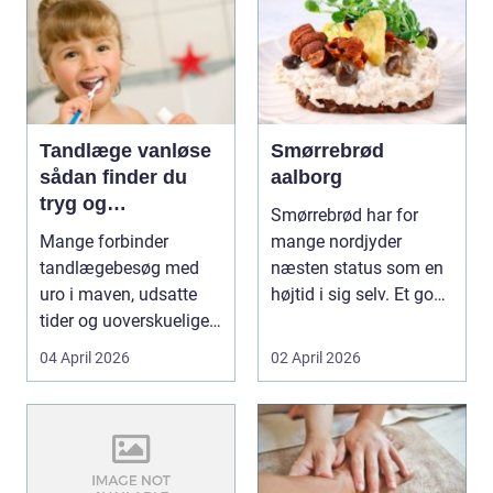
Tandlæge vanløse
Smørrebrød
sådan finder du
aalborg
tryg og
Smørrebrød har for
professionel
Mange forbinder
mange nordjyder
tandpleje
tandlægebesøg med
næsten status som en
uro i maven, udsatte
højtid i sig selv. Et godt
tider og uoverskuelige
stykke rugbrød me...
priser. Samtidig ved d...
04 April 2026
02 April 2026