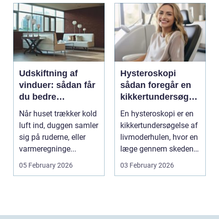
Udskiftning af
Hysteroskopi
vinduer: sådan får
sådan foregår en
du bedre
kikkertundersøgel
indeklima og
se af livmoderen
Når huset trækker kold
En hysteroskopi er en
lavere
luft ind, duggen samler
kikkertundersøgelse af
varmeregning
sig på ruderne, eller
livmoderhulen, hvor en
varmeregninge...
læge gennem skeden
og livmoderha...
05 February 2026
03 February 2026