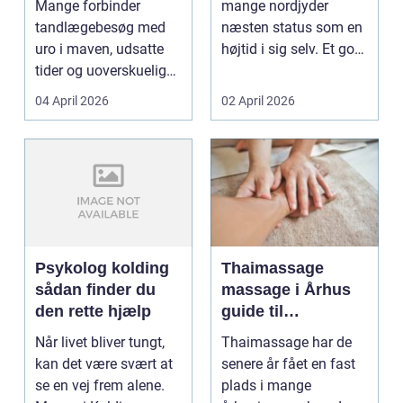
Mange forbinder
mange nordjyder
tandpleje
tandlægebesøg med
næsten status som en
uro i maven, udsatte
højtid i sig selv. Et godt
tider og uoverskuelige
stykke rugbrød me...
priser. Samtidig ved
04 April 2026
02 April 2026
d...
Psykolog kolding
Thaimassage
sådan finder du
massage i Århus
den rette hjælp
guide til
afslapning,
Når livet bliver tungt,
Thaimassage har de
smidighed og
kan det være svært at
senere år fået en fast
bedre velvære
se en vej frem alene.
plads i mange