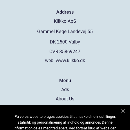
Address
web:
www.klikko.dk
Menu
Ads
About Us
Cookies
På vores website bruges cookies til at huske dine indstillinger,
Contact
statistik og personalisering af indhold og annoncer. Denne
Sitemap
information deles med tredjepart. Ved fortsat brug af websiden