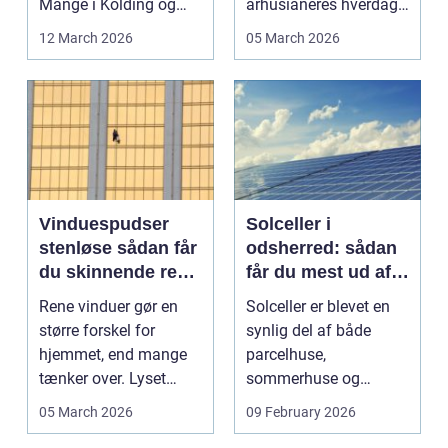
Mange i Kolding og
århusianeres hverdag.
omegn søger p...
Flere bruger den både
12 March 2026
05 March 2026
...
Vinduespudser
Solceller i
stenløse sådan får
odsherred: sådan
du skinnende rene
får du mest ud af
ruder året rundt
solen
Rene vinduer gør en
Solceller er blevet en
større forskel for
synlig del af både
hjemmet, end mange
parcelhuse,
tænker over. Lyset
sommerhuse og
falder anderledes ind,
mindre erhverv i
05 March 2026
09 February 2026
...
Odsherred. Mang...