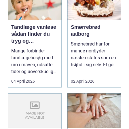
Tandlæge vanløse
Smørrebrød
sådan finder du
aalborg
tryg og
Smørrebrød har for
professionel
Mange forbinder
mange nordjyder
tandpleje
tandlægebesøg med
næsten status som en
uro i maven, udsatte
højtid i sig selv. Et godt
tider og uoverskuelige
stykke rugbrød me...
priser. Samtidig ved
04 April 2026
02 April 2026
d...