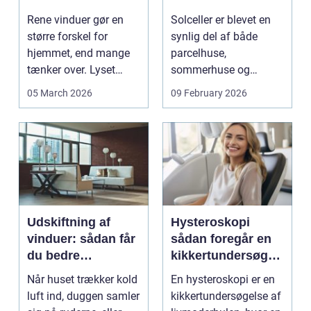
ruder året rundt
solen
Rene vinduer gør en
Solceller er blevet en
større forskel for
synlig del af både
hjemmet, end mange
parcelhuse,
tænker over. Lyset
sommerhuse og
falder anderledes ind,
mindre erhverv i
05 March 2026
09 February 2026
...
Odsherred. Mang...
Udskiftning af
Hysteroskopi
vinduer: sådan får
sådan foregår en
du bedre
kikkertundersøgel
indeklima og
se af livmoderen
Når huset trækker kold
En hysteroskopi er en
lavere
luft ind, duggen samler
kikkertundersøgelse af
varmeregning