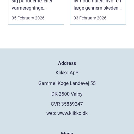
sig på ruderne, eller
livmoderhulen, hvor en
varmeregninge...
læge gennem skeden
og livmoderha...
05 February 2026
03 February 2026
Address
web:
www.klikko.dk
Menu