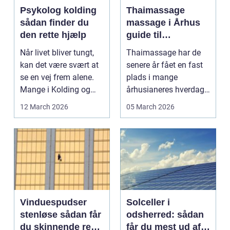
Psykolog kolding
Thaimassage
sådan finder du
massage i Århus
den rette hjælp
guide til
afslapning,
Når livet bliver tungt,
Thaimassage har de
smidighed og
kan det være svært at
senere år fået en fast
bedre velvære
se en vej frem alene.
plads i mange
Mange i Kolding og
århusianeres hverdag.
omegn søger p...
Flere bruger den både
12 March 2026
05 March 2026
...
Vinduespudser
Solceller i
stenløse sådan får
odsherred: sådan
du skinnende rene
får du mest ud af