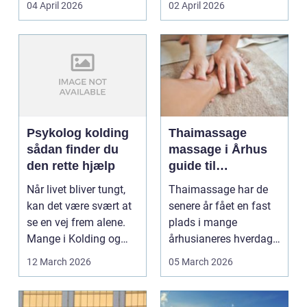
04 April 2026
02 April 2026
d...
Psykolog kolding
Thaimassage
sådan finder du
massage i Århus
den rette hjælp
guide til
afslapning,
Når livet bliver tungt,
Thaimassage har de
smidighed og
kan det være svært at
senere år fået en fast
bedre velvære
se en vej frem alene.
plads i mange
Mange i Kolding og
århusianeres hverdag.
omegn søger p...
Flere bruger den både
12 March 2026
05 March 2026
...