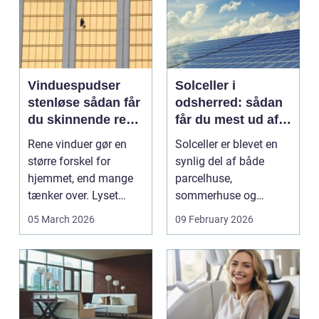
Vinduespudser
Solceller i
stenløse sådan får
odsherred: sådan
du skinnende rene
får du mest ud af
ruder året rundt
solen
Rene vinduer gør en
Solceller er blevet en
større forskel for
synlig del af både
hjemmet, end mange
parcelhuse,
tænker over. Lyset
sommerhuse og
falder anderledes ind,
mindre erhverv i
05 March 2026
09 February 2026
...
Odsherred. Mang...