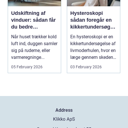
Udskiftning af
Hysteroskopi
vinduer: sådan får
sådan foregår en
du bedre
kikkertundersøgel
indeklima og
se af livmoderen
Når huset trækker kold
En hysteroskopi er en
lavere
luft ind, duggen samler
kikkertundersøgelse af
varmeregning
sig på ruderne, eller
livmoderhulen, hvor en
varmeregninge...
læge gennem skeden
og livmoderha...
05 February 2026
03 February 2026
Address