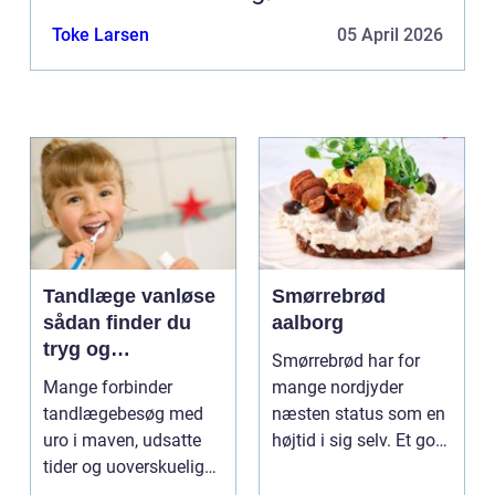
Toke Larsen
05 April 2026
Tandlæge vanløse
Smørrebrød
sådan finder du
aalborg
tryg og
Smørrebrød har for
professionel
Mange forbinder
mange nordjyder
tandpleje
tandlægebesøg med
næsten status som en
uro i maven, udsatte
højtid i sig selv. Et godt
tider og uoverskuelige
stykke rugbrød me...
priser. Samtidig ved