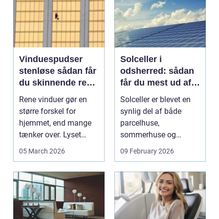
Vinduespudser
Solceller i
stenløse sådan får
odsherred: sådan
du skinnende rene
får du mest ud af
ruder året rundt
solen
Rene vinduer gør en
Solceller er blevet en
større forskel for
synlig del af både
hjemmet, end mange
parcelhuse,
tænker over. Lyset
sommerhuse og
falder anderledes ind,
mindre erhverv i
05 March 2026
09 February 2026
...
Odsherred. Mang...