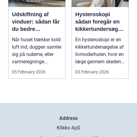
Udskiftning af
Hysteroskopi
vinduer: sådan får
sådan foregår en
du bedre
kikkertundersøgel
indeklima og
se af livmoderen
Når huset trækker kold
En hysteroskopi er en
lavere
luft ind, duggen samler
kikkertundersøgelse af
varmeregning
sig på ruderne, eller
livmoderhulen, hvor en
varmeregninge...
læge gennem skeden
og livmoderha...
05 February 2026
03 February 2026
Address