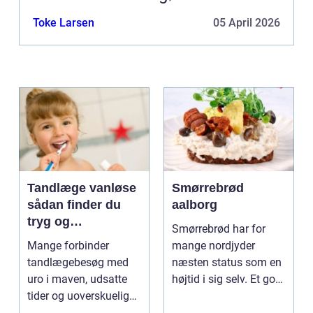
Toke Larsen
05 April 2026
Tandlæge vanløse
Smørrebrød
sådan finder du
aalborg
tryg og
Smørrebrød har for
professionel
Mange forbinder
mange nordjyder
tandpleje
tandlægebesøg med
næsten status som en
uro i maven, udsatte
højtid i sig selv. Et godt
tider og uoverskuelige
stykke rugbrød me...
priser. Samtidig ved