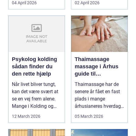
04 April 2026
02 April 2026
d...
Psykolog kolding
Thaimassage
sådan finder du
massage i Århus
den rette hjælp
guide til
afslapning,
Når livet bliver tungt,
Thaimassage har de
smidighed og
kan det være svært at
senere år fået en fast
bedre velvære
se en vej frem alene.
plads i mange
Mange i Kolding og
århusianeres hverdag.
omegn søger p...
Flere bruger den både
12 March 2026
05 March 2026
...