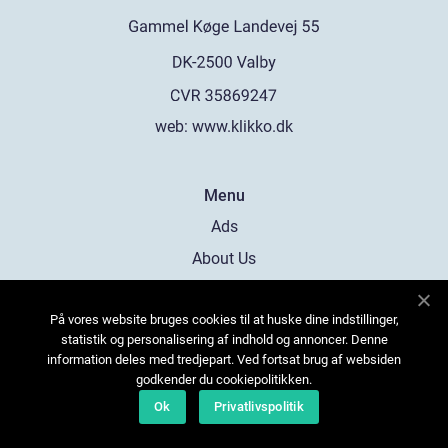
web:
www.klikko.dk
Menu
Ads
About Us
Cookies
På vores website bruges cookies til at huske dine indstillinger,
Contact
statistik og personalisering af indhold og annoncer. Denne
Sitemap
information deles med tredjepart. Ved fortsat brug af websiden
godkender du cookiepolitikken.
Ok
Privatlivspolitik