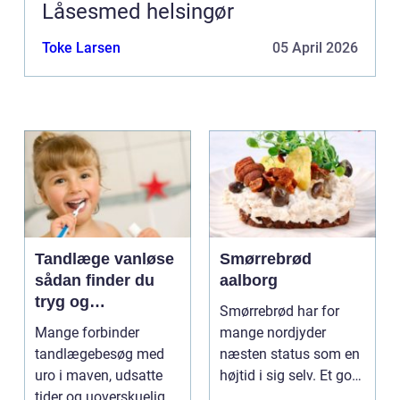
Låsesmed helsingør
Toke Larsen
05 April 2026
Tandlæge vanløse
Smørrebrød
sådan finder du
aalborg
tryg og
Smørrebrød har for
professionel
Mange forbinder
mange nordjyder
tandpleje
tandlægebesøg med
næsten status som en
uro i maven, udsatte
højtid i sig selv. Et godt
tider og uoverskuelige
stykke rugbrød me...