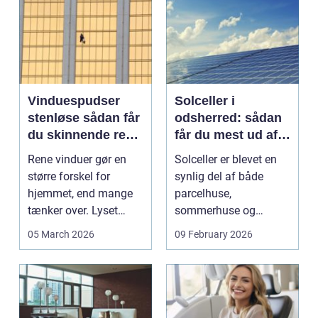
Vinduespudser
Solceller i
stenløse sådan får
odsherred: sådan
du skinnende rene
får du mest ud af
ruder året rundt
solen
Rene vinduer gør en
Solceller er blevet en
større forskel for
synlig del af både
hjemmet, end mange
parcelhuse,
tænker over. Lyset
sommerhuse og
falder anderledes ind,
mindre erhverv i
05 March 2026
09 February 2026
...
Odsherred. Mang...