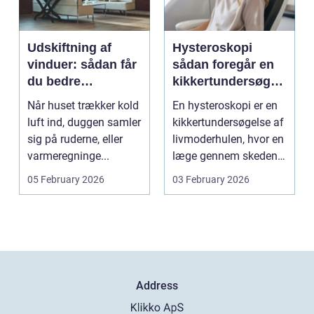
Udskiftning af
Hysteroskopi
vinduer: sådan får
sådan foregår en
du bedre
kikkertundersøgel
indeklima og
se af livmoderen
Når huset trækker kold
En hysteroskopi er en
lavere
luft ind, duggen samler
kikkertundersøgelse af
varmeregning
sig på ruderne, eller
livmoderhulen, hvor en
varmeregninge...
læge gennem skeden
og livmoderha...
05 February 2026
03 February 2026
Address