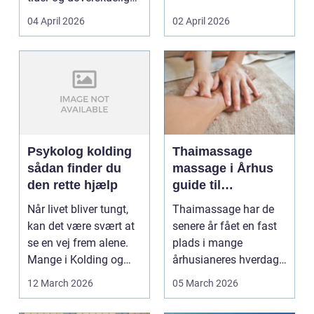
priser. Samtidig ved
04 April 2026
02 April 2026
d...
Psykolog kolding
Thaimassage
sådan finder du
massage i Århus
den rette hjælp
guide til
afslapning,
Når livet bliver tungt,
Thaimassage har de
smidighed og
kan det være svært at
senere år fået en fast
bedre velvære
se en vej frem alene.
plads i mange
Mange i Kolding og
århusianeres hverdag.
omegn søger p...
Flere bruger den både
12 March 2026
05 March 2026
...