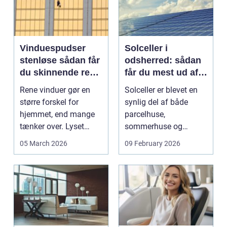
Vinduespudser
Solceller i
stenløse sådan får
odsherred: sådan
du skinnende rene
får du mest ud af
ruder året rundt
solen
Rene vinduer gør en
Solceller er blevet en
større forskel for
synlig del af både
hjemmet, end mange
parcelhuse,
tænker over. Lyset
sommerhuse og
falder anderledes ind,
mindre erhverv i
05 March 2026
09 February 2026
...
Odsherred. Mang...