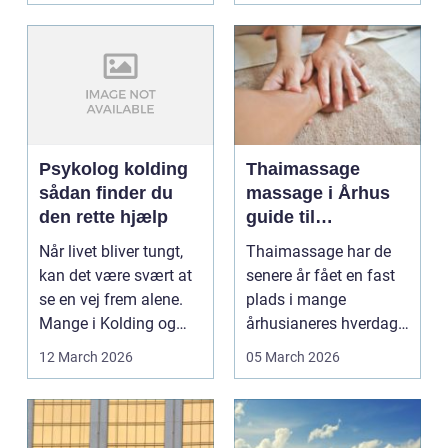
Psykolog kolding
Thaimassage
sådan finder du
massage i Århus
den rette hjælp
guide til
afslapning,
Når livet bliver tungt,
Thaimassage har de
smidighed og
kan det være svært at
senere år fået en fast
bedre velvære
se en vej frem alene.
plads i mange
Mange i Kolding og
århusianeres hverdag.
omegn søger p...
Flere bruger den både
12 March 2026
05 March 2026
...