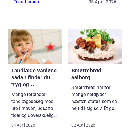
Toke Larsen
05 April 2026
Tandlæge vanløse
Smørrebrød
sådan finder du
aalborg
tryg og
Smørrebrød har for
professionel
Mange forbinder
mange nordjyder
tandpleje
tandlægebesøg med
næsten status som en
uro i maven, udsatte
højtid i sig selv. Et godt
tider og uoverskuelige
stykke rugbrød me...
priser. Samtidig ved
04 April 2026
02 April 2026
d...