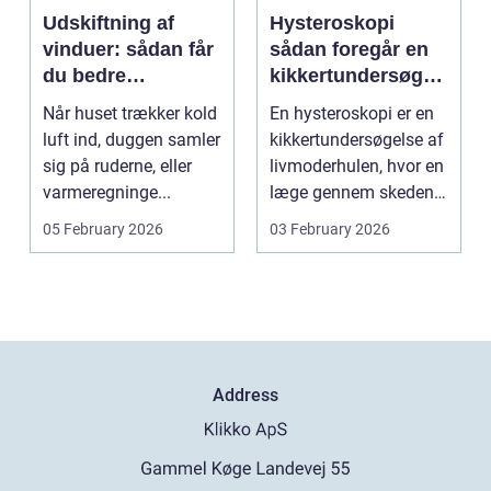
Udskiftning af
Hysteroskopi
vinduer: sådan får
sådan foregår en
du bedre
kikkertundersøgel
indeklima og
se af livmoderen
Når huset trækker kold
En hysteroskopi er en
lavere
luft ind, duggen samler
kikkertundersøgelse af
varmeregning
sig på ruderne, eller
livmoderhulen, hvor en
varmeregninge...
læge gennem skeden
og livmoderha...
05 February 2026
03 February 2026
Address