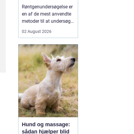
undersøgt
Røntgenundersøgelse er
en af de mest anvendte
metoder til at undersøge
knogler og organer inde i
02 August 2026
kroppen på en hurtig og
skånsom måde. Mange
mennesker møder før
eller siden denne
undersøgelsesform i
forbindelse med ulykker,
smerter i led eller ryg, e...
Hund og massage:
sådan hjælper blid