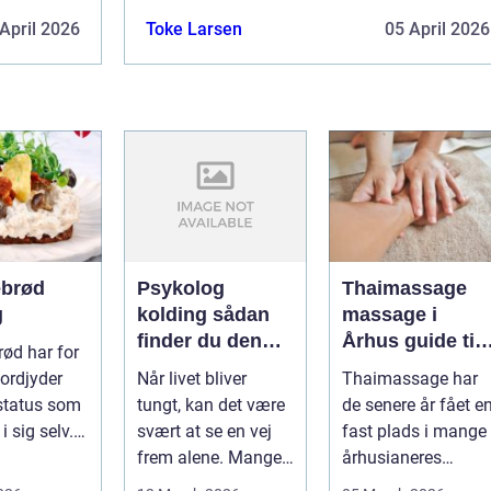
April 2026
Toke Larsen
05 April 2026
brød
Psykolog
Thaimassage
g
kolding sådan
massage i
finder du den
Århus guide til
ød har for
rette hjælp
afslapning,
ordjyder
Når livet bliver
Thaimassage har
smidighed og
status som
tungt, kan det være
de senere år fået e
bedre velvære
i sig selv.
svært at se en vej
fast plads i mange
stykke
frem alene. Mange i
århusianeres
me...
Kolding og omegn
hverdag. Flere