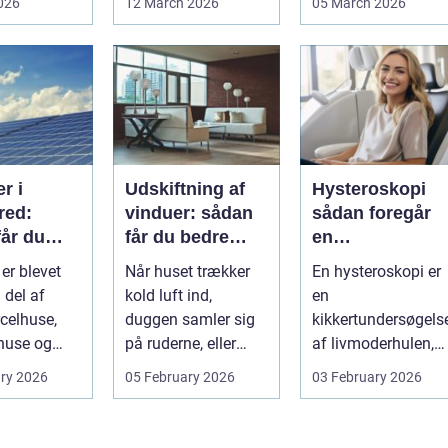
2026
12 March 2026
05 March 2026
søger p...
bruger den både ...
r i
Udskiftning af
Hysteroskopi
red:
vinduer: sådan
sådan foregår
får du
får du bedre
en
d af solen
indeklima og
kikkertundersø
 er blevet
Når huset trækker
En hysteroskopi er
lavere
else af
 del af
kold luft ind,
en
varmeregning
livmoderen
celhuse,
duggen samler sig
kikkertundersøgels
use og
på ruderne, eller
af livmoderhulen,
rhverv i
varmeregninge...
hvor en læge
ry 2026
05 February 2026
03 February 2026
d. Mang...
gennem skeden og
livmoderha...