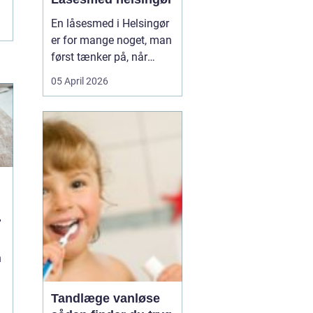
En låsesmed i Helsingør
er for mange noget, man
først tænker på, når
uheldet er ude. Du står
05 April 2026
foran hoveddøren,
nøglen ligger på
køkkenbordet, eller låsen
har sat sig fast midt om
natten. Her er en kort
forklaring, som kan
hjælpe, når du søger
efter h...
n
Tandlæge vanløse