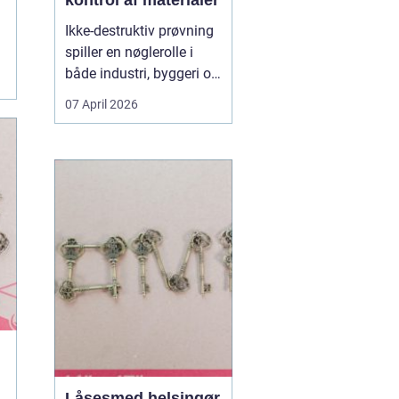
kontrol af materialer
Ikke-destruktiv prøvning
spiller en nøglerolle i
både industri, byggeri og
energisektoren. Når du
07 April 2026
arbejder med
svejsninger, trykbærende
udstyr, konstruktioner
eller rørledninger, er det
afgørende, at
materialerne kan holde
til belastningen uden at
d...
Låsesmed helsingør