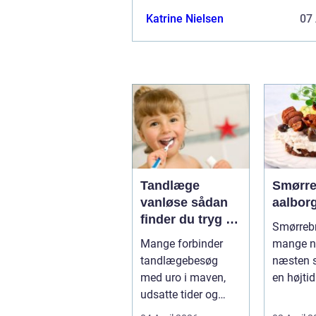
Katrine Nielsen
07 
Tandlæge
Smørre
vanløse sådan
aalbor
finder du tryg og
Smørrebr
professionel
Mange forbinder
mange n
tandpleje
tandlægebesøg
næsten 
med uro i maven,
en højtid 
udsatte tider og
Et godt 
uoverskuelige priser.
rugbrød 