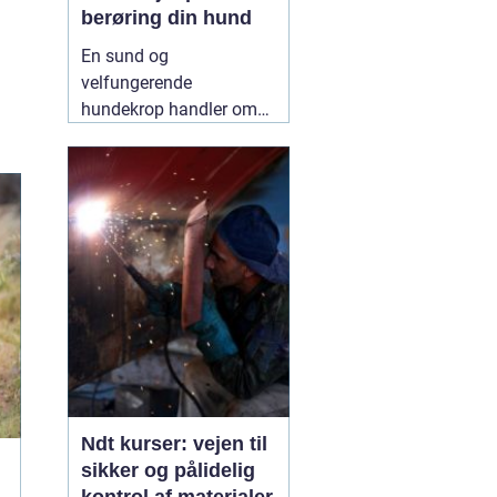
berøring din hund
En sund og
velfungerende
hundekrop handler om
mere end foder, gåture
og legetid. Mange
hundeejere oplever, at
deres hund bliver stiv,
øm eller ændrer adfærd
uden en tydelig årsag.
Her kan
12 May 2026
Ndt kurser: vejen til
sikker og pålidelig