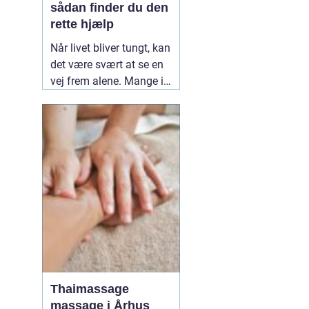
sådan finder du den
rette hjælp
Når livet bliver tungt, kan
det være svært at se en
vej frem alene. Mange i
Kolding og omegn søger
professionel støtte, når
mistrivsel, stress eller
konflikter i nære
relationer fylder for
meget. En
12 March
2026
Thaimassage
massage i Århus