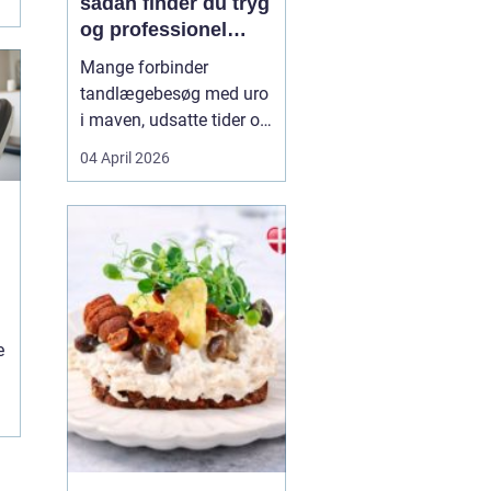
sådan finder du tryg
og professionel
tandpleje
Mange forbinder
tandlægebesøg med uro
i maven, udsatte tider og
uoverskuelige priser.
04 April 2026
Samtidig ved de fleste
godt, hvor vigtig en sund
mund er for både
helbred og velvære. Når
du
søger efter tandlæge
g
vanløs...
e