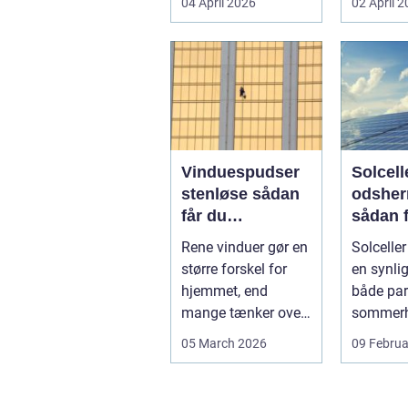
04 April 2026
02 April 
Samtidig ved d...
Vinduespudser
Solcelle
stenløse sådan
odsher
får du
sådan 
skinnende rene
mest u
Rene vinduer gør en
Solceller
ruder året rundt
større forskel for
en synlig
hjemmet, end
både par
mange tænker over.
sommerh
Lyset falder
mindre e
05 March 2026
09 Februa
anderledes ind, ...
Odsherre