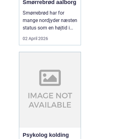
Smørrebrød aalborg
Smørrebrød har for
mange nordjyder næsten
status som en højtid i
sig selv. Et godt stykke
02 April 2026
rugbrød med sprød
skorpe, rigeligt smør og
gavmildt med fyld kan
gøre en helt almindelig
hverdag til noget særligt.
I Aalborg er interessen
for klassisk dansk f...
Psykolog kolding