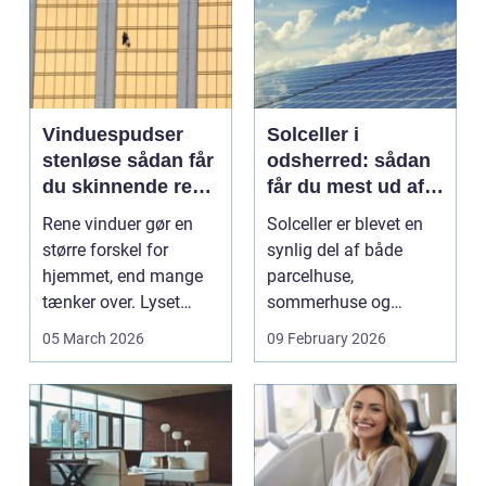
Vinduespudser
Solceller i
stenløse sådan får
odsherred: sådan
du skinnende rene
får du mest ud af
ruder året rundt
solen
Rene vinduer gør en
Solceller er blevet en
større forskel for
synlig del af både
hjemmet, end mange
parcelhuse,
tænker over. Lyset
sommerhuse og
falder anderledes ind,
mindre erhverv i
05 March 2026
09 February 2026
...
Odsherred. Mang...