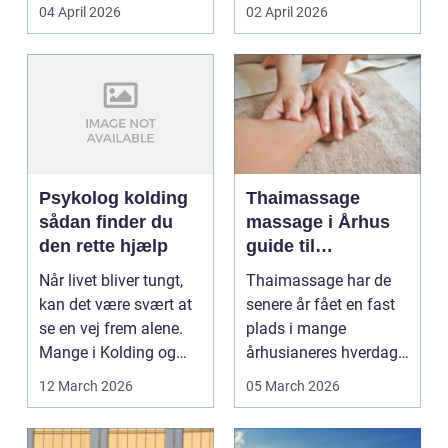
priser. Samtidig ved
04 April 2026
02 April 2026
d...
Psykolog kolding
Thaimassage
sådan finder du
massage i Århus
den rette hjælp
guide til
afslapning,
Når livet bliver tungt,
Thaimassage har de
smidighed og
kan det være svært at
senere år fået en fast
bedre velvære
se en vej frem alene.
plads i mange
Mange i Kolding og
århusianeres hverdag.
omegn søger p...
Flere bruger den både
12 March 2026
05 March 2026
...