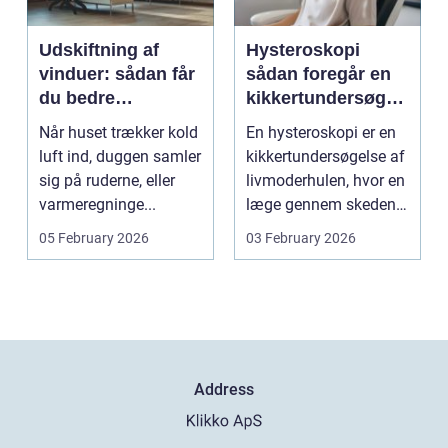
Udskiftning af
Hysteroskopi
vinduer: sådan får
sådan foregår en
du bedre
kikkertundersøgel
indeklima og
se af livmoderen
Når huset trækker kold
En hysteroskopi er en
lavere
luft ind, duggen samler
kikkertundersøgelse af
varmeregning
sig på ruderne, eller
livmoderhulen, hvor en
varmeregninge...
læge gennem skeden
og livmoderha...
05 February 2026
03 February 2026
Address