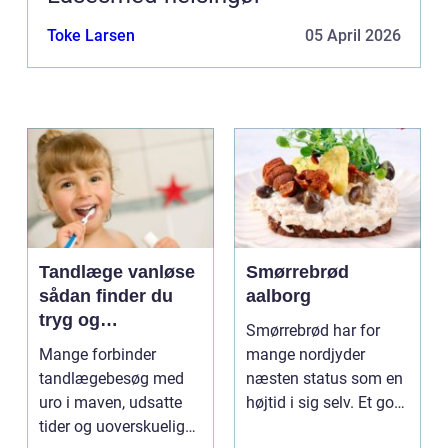
Toke Larsen
05 April 2026
Tandlæge vanløse
Smørrebrød
sådan finder du
aalborg
tryg og
Smørrebrød har for
professionel
Mange forbinder
mange nordjyder
tandpleje
tandlægebesøg med
næsten status som en
uro i maven, udsatte
højtid i sig selv. Et godt
tider og uoverskuelige
stykke rugbrød me...