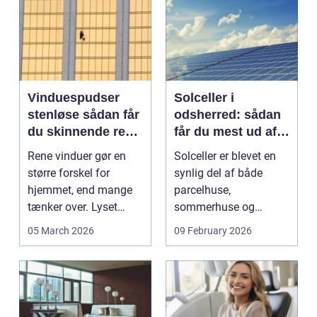
Vinduespudser
Solceller i
stenløse sådan får
odsherred: sådan
du skinnende rene
får du mest ud af
ruder året rundt
solen
Rene vinduer gør en
Solceller er blevet en
større forskel for
synlig del af både
hjemmet, end mange
parcelhuse,
tænker over. Lyset
sommerhuse og
falder anderledes ind,
mindre erhverv i
05 March 2026
09 February 2026
...
Odsherred. Mang...