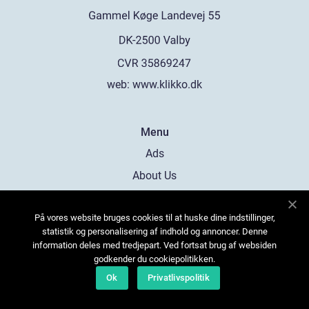
web:
www.klikko.dk
Menu
Ads
About Us
Cookies
På vores website bruges cookies til at huske dine indstillinger,
Contact
statistik og personalisering af indhold og annoncer. Denne
Sitemap
information deles med tredjepart. Ved fortsat brug af websiden
godkender du cookiepolitikken.
Ok
Privatlivspolitik