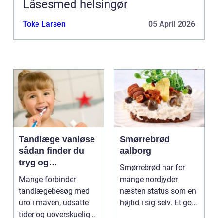
Låsesmed helsingør
Toke Larsen
05 April 2026
Tandlæge vanløse
Smørrebrød
sådan finder du
aalborg
tryg og
Smørrebrød har for
professionel
Mange forbinder
mange nordjyder
tandpleje
tandlægebesøg med
næsten status som en
uro i maven, udsatte
højtid i sig selv. Et godt
tider og uoverskuelige
stykke rugbrød me...