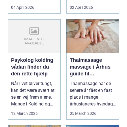
priser. Samtidig ved
04 April 2026
02 April 2026
d...
Psykolog kolding
Thaimassage
sådan finder du
massage i Århus
den rette hjælp
guide til
afslapning,
Når livet bliver tungt,
Thaimassage har de
smidighed og
kan det være svært at
senere år fået en fast
bedre velvære
se en vej frem alene.
plads i mange
Mange i Kolding og
århusianeres hverdag.
omegn søger p...
Flere bruger den både
12 March 2026
05 March 2026
...