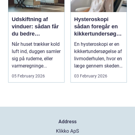
Udskiftning af
Hysteroskopi
vinduer: sådan får
sådan foregår en
du bedre
kikkertundersøgel
indeklima og
se af livmoderen
Når huset trækker kold
En hysteroskopi er en
lavere
luft ind, duggen samler
kikkertundersøgelse af
varmeregning
sig på ruderne, eller
livmoderhulen, hvor en
varmeregninge...
læge gennem skeden
og livmoderha...
05 February 2026
03 February 2026
Address