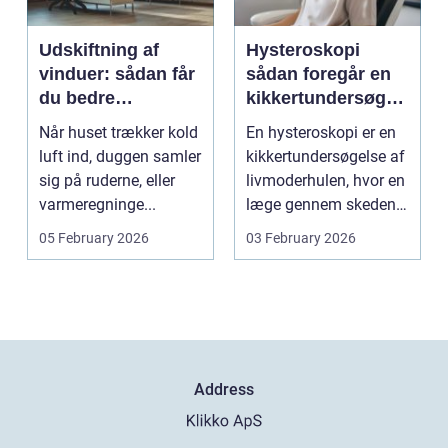
Udskiftning af
Hysteroskopi
vinduer: sådan får
sådan foregår en
du bedre
kikkertundersøgel
indeklima og
se af livmoderen
Når huset trækker kold
En hysteroskopi er en
lavere
luft ind, duggen samler
kikkertundersøgelse af
varmeregning
sig på ruderne, eller
livmoderhulen, hvor en
varmeregninge...
læge gennem skeden
og livmoderha...
05 February 2026
03 February 2026
Address