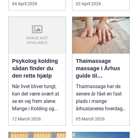
priser. Samtidig ved
04 April 2026
02 April 2026
d...
Psykolog kolding
Thaimassage
sådan finder du
massage i Århus
den rette hjælp
guide til
afslapning,
Når livet bliver tungt,
Thaimassage har de
smidighed og
kan det være svært at
senere år fået en fast
bedre velvære
se en vej frem alene.
plads i mange
Mange i Kolding og
århusianeres hverdag.
omegn søger p...
Flere bruger den både
12 March 2026
05 March 2026
...