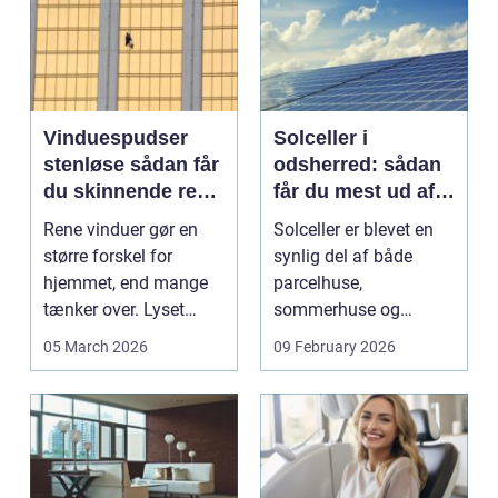
Vinduespudser
Solceller i
stenløse sådan får
odsherred: sådan
du skinnende rene
får du mest ud af
ruder året rundt
solen
Rene vinduer gør en
Solceller er blevet en
større forskel for
synlig del af både
hjemmet, end mange
parcelhuse,
tænker over. Lyset
sommerhuse og
falder anderledes ind,
mindre erhverv i
05 March 2026
09 February 2026
...
Odsherred. Mang...