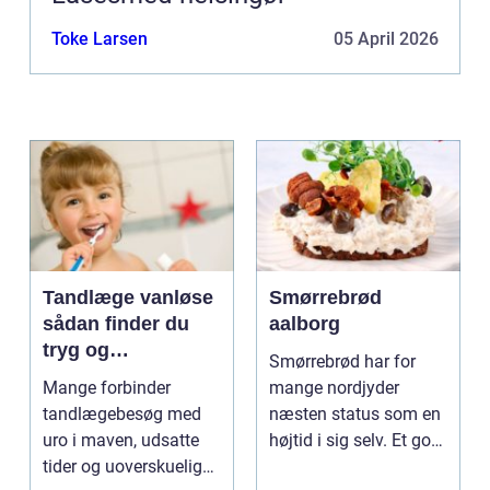
Toke Larsen
05 April 2026
Tandlæge vanløse
Smørrebrød
sådan finder du
aalborg
tryg og
Smørrebrød har for
professionel
Mange forbinder
mange nordjyder
tandpleje
tandlægebesøg med
næsten status som en
uro i maven, udsatte
højtid i sig selv. Et godt
tider og uoverskuelige
stykke rugbrød me...