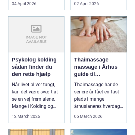
priser. Samtidig ved
04 April 2026
02 April 2026
d...
Psykolog kolding
Thaimassage
sådan finder du
massage i Århus
den rette hjælp
guide til
afslapning,
Når livet bliver tungt,
Thaimassage har de
smidighed og
kan det være svært at
senere år fået en fast
bedre velvære
se en vej frem alene.
plads i mange
Mange i Kolding og
århusianeres hverdag.
omegn søger p...
Flere bruger den både
12 March 2026
05 March 2026
...