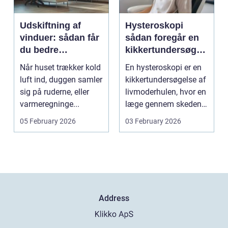
Udskiftning af
Hysteroskopi
vinduer: sådan får
sådan foregår en
du bedre
kikkertundersøgel
indeklima og
se af livmoderen
Når huset trækker kold
En hysteroskopi er en
lavere
luft ind, duggen samler
kikkertundersøgelse af
varmeregning
sig på ruderne, eller
livmoderhulen, hvor en
varmeregninge...
læge gennem skeden
og livmoderha...
05 February 2026
03 February 2026
Address