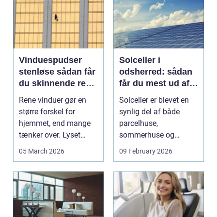
Vinduespudser
Solceller i
stenløse sådan får
odsherred: sådan
du skinnende rene
får du mest ud af
ruder året rundt
solen
Rene vinduer gør en
Solceller er blevet en
større forskel for
synlig del af både
hjemmet, end mange
parcelhuse,
tænker over. Lyset
sommerhuse og
falder anderledes ind,
mindre erhverv i
05 March 2026
09 February 2026
...
Odsherred. Mang...