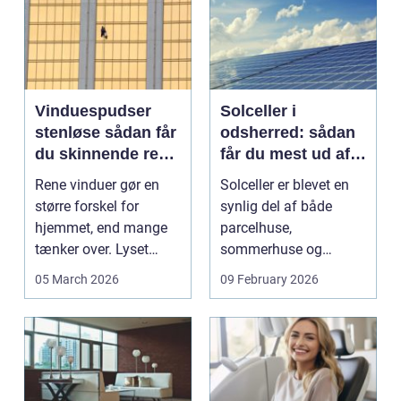
Vinduespudser
Solceller i
stenløse sådan får
odsherred: sådan
du skinnende rene
får du mest ud af
ruder året rundt
solen
Rene vinduer gør en
Solceller er blevet en
større forskel for
synlig del af både
hjemmet, end mange
parcelhuse,
tænker over. Lyset
sommerhuse og
falder anderledes ind,
mindre erhverv i
05 March 2026
09 February 2026
...
Odsherred. Mang...