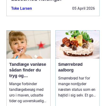
Toke Larsen
05 April 2026
Tandlæge vanløse
Smørrebrød
sådan finder du
aalborg
tryg og
Smørrebrød har for
professionel
Mange forbinder
mange nordjyder
tandpleje
tandlægebesøg med
næsten status som en
uro i maven, udsatte
højtid i sig selv. Et godt
tider og uoverskuelige
stykke rugbrød me...