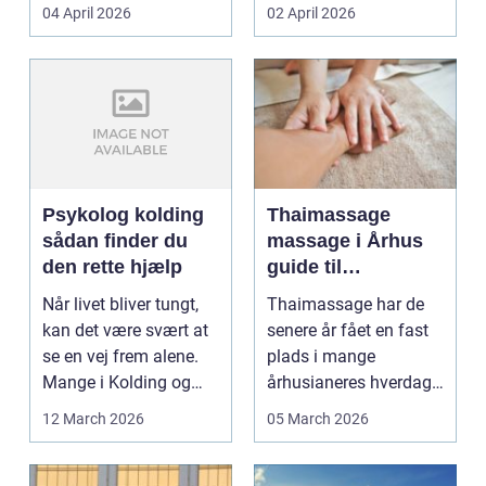
priser. Samtidig ved
04 April 2026
02 April 2026
d...
Psykolog kolding
Thaimassage
sådan finder du
massage i Århus
den rette hjælp
guide til
afslapning,
Når livet bliver tungt,
Thaimassage har de
smidighed og
kan det være svært at
senere år fået en fast
bedre velvære
se en vej frem alene.
plads i mange
Mange i Kolding og
århusianeres hverdag.
omegn søger p...
Flere bruger den både
12 March 2026
05 March 2026
...