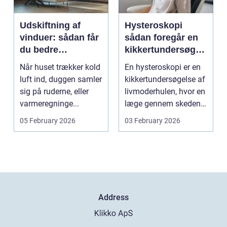
Udskiftning af
Hysteroskopi
vinduer: sådan får
sådan foregår en
du bedre
kikkertundersøgel
indeklima og
se af livmoderen
Når huset trækker kold
En hysteroskopi er en
lavere
luft ind, duggen samler
kikkertundersøgelse af
varmeregning
sig på ruderne, eller
livmoderhulen, hvor en
varmeregninge...
læge gennem skeden
og livmoderha...
05 February 2026
03 February 2026
Address