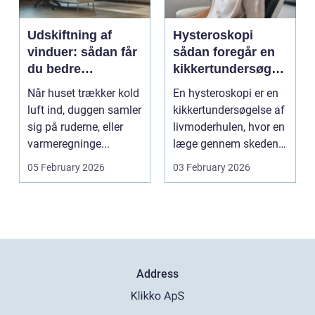
Udskiftning af
Hysteroskopi
vinduer: sådan får
sådan foregår en
du bedre
kikkertundersøgel
indeklima og
se af livmoderen
Når huset trækker kold
En hysteroskopi er en
lavere
luft ind, duggen samler
kikkertundersøgelse af
varmeregning
sig på ruderne, eller
livmoderhulen, hvor en
varmeregninge...
læge gennem skeden
og livmoderha...
05 February 2026
03 February 2026
Address