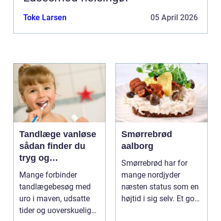
Toke Larsen
05 April 2026
Tandlæge vanløse
Smørrebrød
sådan finder du
aalborg
tryg og
Smørrebrød har for
professionel
Mange forbinder
mange nordjyder
tandpleje
tandlægebesøg med
næsten status som en
uro i maven, udsatte
højtid i sig selv. Et godt
tider og uoverskuelige
stykke rugbrød me...