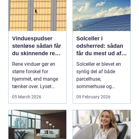
Vinduespudser
Solceller i
stenløse sådan får
odsherred: sådan
du skinnende rene
får du mest ud af
ruder året rundt
solen
Rene vinduer gør en
Solceller er blevet en
større forskel for
synlig del af både
hjemmet, end mange
parcelhuse,
tænker over. Lyset
sommerhuse og
falder anderledes ind,
mindre erhverv i
05 March 2026
09 February 2026
...
Odsherred. Mang...