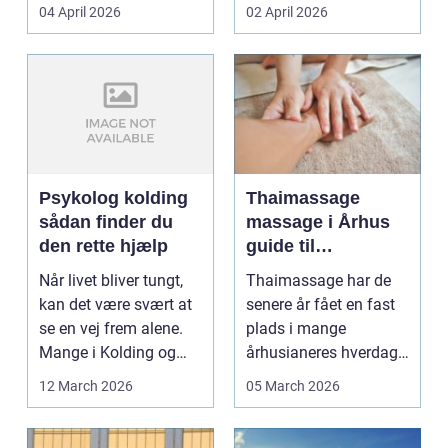
priser. Samtidig ved
04 April 2026
02 April 2026
d...
Psykolog kolding
Thaimassage
sådan finder du
massage i Århus
den rette hjælp
guide til
afslapning,
Når livet bliver tungt,
Thaimassage har de
smidighed og
kan det være svært at
senere år fået en fast
bedre velvære
se en vej frem alene.
plads i mange
Mange i Kolding og
århusianeres hverdag.
omegn søger p...
Flere bruger den både
12 March 2026
05 March 2026
...