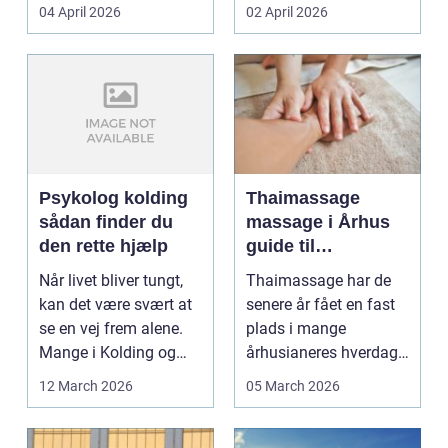
priser. Samtidig ved
04 April 2026
02 April 2026
d...
Psykolog kolding
Thaimassage
sådan finder du
massage i Århus
den rette hjælp
guide til
afslapning,
Når livet bliver tungt,
Thaimassage har de
smidighed og
kan det være svært at
senere år fået en fast
bedre velvære
se en vej frem alene.
plads i mange
Mange i Kolding og
århusianeres hverdag.
omegn søger p...
Flere bruger den både
12 March 2026
05 March 2026
...