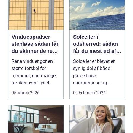
Vinduespudser
Solceller i
stenløse sådan får
odsherred: sådan
du skinnende rene
får du mest ud af
ruder året rundt
solen
Rene vinduer gør en
Solceller er blevet en
større forskel for
synlig del af både
hjemmet, end mange
parcelhuse,
tænker over. Lyset
sommerhuse og
falder anderledes ind,
mindre erhverv i
05 March 2026
09 February 2026
...
Odsherred. Mang...