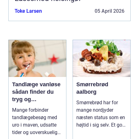
Toke Larsen
05 April 2026
Tandlæge vanløse
Smørrebrød
sådan finder du
aalborg
tryg og
Smørrebrød har for
professionel
Mange forbinder
mange nordjyder
tandpleje
tandlægebesøg med
næsten status som en
uro i maven, udsatte
højtid i sig selv. Et godt
tider og uoverskuelige
stykke rugbrød me...