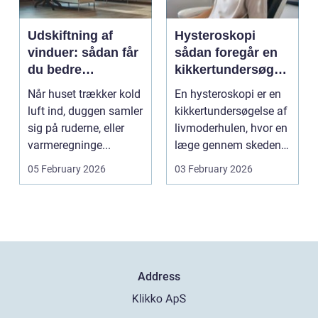
Udskiftning af
Hysteroskopi
vinduer: sådan får
sådan foregår en
du bedre
kikkertundersøgel
indeklima og
se af livmoderen
Når huset trækker kold
En hysteroskopi er en
lavere
luft ind, duggen samler
kikkertundersøgelse af
varmeregning
sig på ruderne, eller
livmoderhulen, hvor en
varmeregninge...
læge gennem skeden
og livmoderha...
05 February 2026
03 February 2026
Address