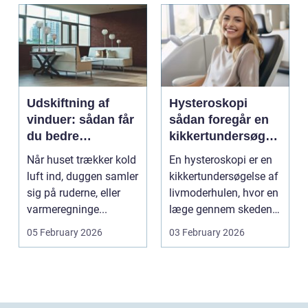
Udskiftning af
Hysteroskopi
vinduer: sådan får
sådan foregår en
du bedre
kikkertundersøgel
indeklima og
se af livmoderen
Når huset trækker kold
En hysteroskopi er en
lavere
luft ind, duggen samler
kikkertundersøgelse af
varmeregning
sig på ruderne, eller
livmoderhulen, hvor en
varmeregninge...
læge gennem skeden
og livmoderha...
05 February 2026
03 February 2026