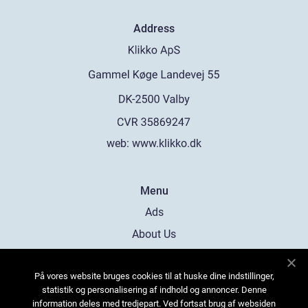
Address
web:
www.klikko.dk
Menu
Ads
About Us
Cookies
På vores website bruges cookies til at huske dine indstillinger,
Contact
statistik og personalisering af indhold og annoncer. Denne
Sitemap
information deles med tredjepart. Ved fortsat brug af websiden