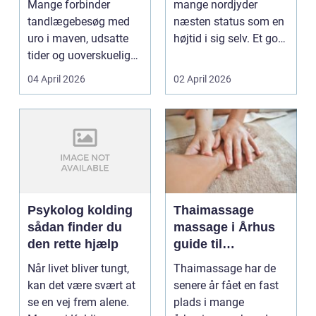
Mange forbinder
mange nordjyder
tandpleje
tandlægebesøg med
næsten status som en
uro i maven, udsatte
højtid i sig selv. Et godt
tider og uoverskuelige
stykke rugbrød me...
priser. Samtidig ved
04 April 2026
02 April 2026
d...
Psykolog kolding
Thaimassage
sådan finder du
massage i Århus
den rette hjælp
guide til
afslapning,
Når livet bliver tungt,
Thaimassage har de
smidighed og
kan det være svært at
senere år fået en fast
bedre velvære
se en vej frem alene.
plads i mange