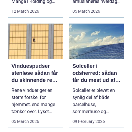
Mange i Kolding og
århusianeres hverdag.
omegn søger p...
Flere bruger den både
12 March 2026
05 March 2026
...
Vinduespudser
Solceller i
stenløse sådan får
odsherred: sådan
du skinnende rene
får du mest ud af
ruder året rundt
solen
Rene vinduer gør en
Solceller er blevet en
større forskel for
synlig del af både
hjemmet, end mange
parcelhuse,
tænker over. Lyset
sommerhuse og
falder anderledes ind,
mindre erhverv i
05 March 2026
09 February 2026
...
Odsherred. Mang...