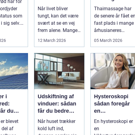
ød har for
rette hjælp
afslapning,
ordjyder
Når livet bliver
Thaimassage har
smidighed og
status som
tungt, kan det være
de senere år fået e
bedre velvære
i sig selv.
svært at se en vej
fast plads i mange
stykke
frem alene. Mange i
århusianeres
me...
Kolding og omegn
hverdag. Flere
2026
12 March 2026
05 March 2026
søger p...
bruger den både ...
r i
Udskiftning af
Hysteroskopi
red:
vinduer: sådan
sådan foregår
får du
får du bedre
en
d af solen
indeklima og
kikkertundersø
 er blevet
Når huset trækker
En hysteroskopi er
lavere
else af
 del af
kold luft ind,
en
varmeregning
livmoderen