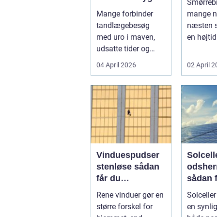
Smørrebr
professionel
Mange forbinder
mange n
tandpleje
tandlægebesøg
næsten 
med uro i maven,
en højtid 
udsatte tider og
Et godt 
uoverskuelige priser.
rugbrød 
04 April 2026
02 April 
Samtidig ved d...
Vinduespudser
Solcelle
stenløse sådan
odsher
får du
sådan 
skinnende rene
mest u
Rene vinduer gør en
Solceller
ruder året rundt
større forskel for
en synlig