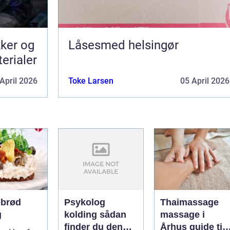
kker og
Låsesmed helsingør
terialer
April 2026
Toke Larsen
05 April 2026
brød
Psykolog
Thaimassage
g
kolding sådan
massage i
finder du den
Århus guide til