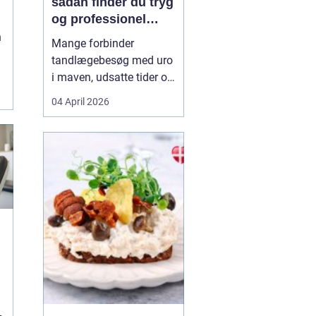
sådan finder du tryg
og professionel
tandpleje
n
Mange forbinder
tandlægebesøg med uro
i maven, udsatte tider og
uoverskuelige priser.
04 April 2026
Samtidig ved de fleste
godt, hvor vigtig en sund
mund er for både
helbred og velvære. Når
du
søger efter tandlæge
vanløs...
g