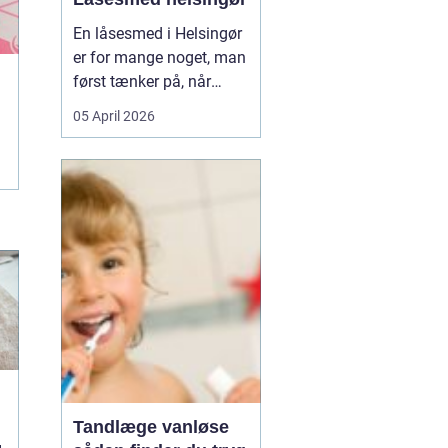
En låsesmed i Helsingør
er for mange noget, man
først tænker på, når
uheldet er ude. Du står
05 April 2026
foran hoveddøren,
nøglen ligger på
køkkenbordet, eller låsen
har sat sig fast midt om
natten. Her er en kort
forklaring, som kan
hjælpe, når du søger
efter h...
Tandlæge vanløse