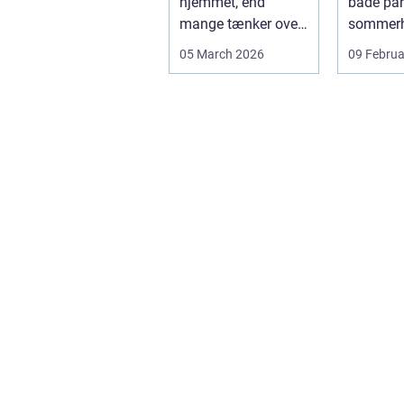
hjemmet, end
både par
mange tænker over.
sommerh
Lyset falder
mindre e
05 March 2026
09 Februa
anderledes ind, ...
Odsherre