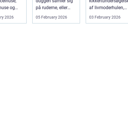
celhuse,
duggen samler sig
kikkertundersøgels
use og
på ruderne, eller
af livmoderhulen,
rhverv i
varmeregninge...
hvor en læge
ry 2026
05 February 2026
03 February 2026
d. Mang...
gennem skeden og
livmoderha...