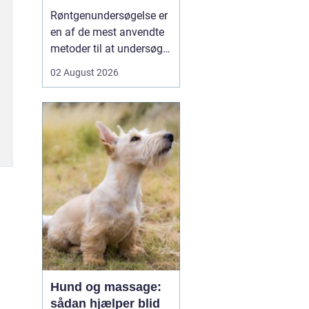
undersøgt
Røntgenundersøgelse er
en af de mest anvendte
metoder til at undersøge
knogler og organer inde i
02 August 2026
kroppen på en hurtig og
skånsom måde. Mange
mennesker møder før
eller siden denne
undersøgelsesform i
forbindelse med ulykker,
smerter i led eller ryg, e...
Hund og massage:
sådan hjælper blid