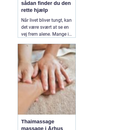
sådan finder du den
rette hjælp
Når livet bliver tungt, kan
det være svært at se en
vej frem alene. Mange i
Kolding og omegn søger
professionel støtte, når
mistrivsel, stress eller
konflikter i nære
relationer fylder for
meget. En
12 March
2026
Thaimassage
massage i Århus