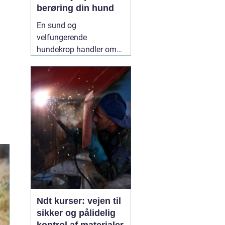
berøring din hund
En sund og
velfungerende
hundekrop handler om
mere end foder, gåture
og legetid. Mange
hundeejere oplever, at
deres hund bliver stiv,
øm eller ændrer adfærd
uden en tydelig årsag.
Her kan
12 May 2026
Ndt kurser: vejen til
sikker og pålidelig