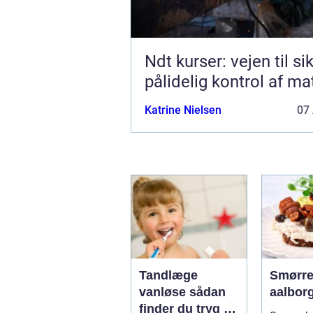
Ndt kurser: vejen til si
pålidelig kontrol af ma
Katrine Nielsen
07 
Tandlæge
Smørre
vanløse sådan
aalbor
finder du tryg og