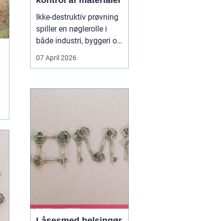
kontrol af materialer
Ikke-destruktiv prøvning
spiller en nøglerolle i
både industri, byggeri og
energisektoren. Når du
07 April 2026
arbejder med
svejsninger, trykbærende
udstyr, konstruktioner
eller rørledninger, er det
afgørende, at
materialerne kan holde
til belastningen uden at
d...
Låsesmed helsingør