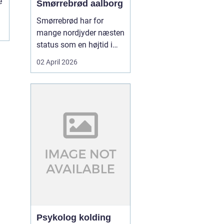
e
Smørrebrød aalborg
Smørrebrød har for
mange nordjyder næsten
status som en højtid i
sig selv. Et godt stykke
02 April 2026
rugbrød med sprød
skorpe, rigeligt smør og
gavmildt med fyld kan
gøre en helt almindelig
hverdag til noget særligt.
I Aalborg er interessen
for klassisk dansk f...
Psykolog kolding