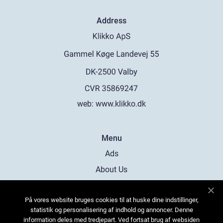
Address
web:
www.klikko.dk
Menu
Ads
About Us
Cookies
På vores website bruges cookies til at huske dine indstillinger,
Contact
statistik og personalisering af indhold og annoncer. Denne
Sitemap
information deles med tredjepart. Ved fortsat brug af websiden