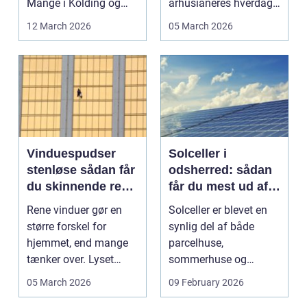
Mange i Kolding og
århusianeres hverdag.
omegn søger p...
Flere bruger den både
12 March 2026
05 March 2026
...
Vinduespudser
Solceller i
stenløse sådan får
odsherred: sådan
du skinnende rene
får du mest ud af
ruder året rundt
solen
Rene vinduer gør en
Solceller er blevet en
større forskel for
synlig del af både
hjemmet, end mange
parcelhuse,
tænker over. Lyset
sommerhuse og
falder anderledes ind,
mindre erhverv i
05 March 2026
09 February 2026
...
Odsherred. Mang...