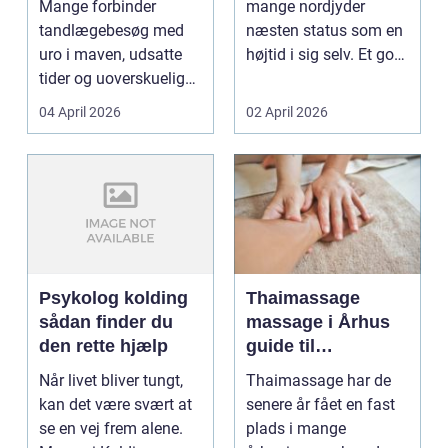
Mange forbinder
mange nordjyder
tandpleje
tandlægebesøg med
næsten status som en
uro i maven, udsatte
højtid i sig selv. Et godt
tider og uoverskuelige
stykke rugbrød me...
priser. Samtidig ved
04 April 2026
02 April 2026
d...
Psykolog kolding
Thaimassage
sådan finder du
massage i Århus
den rette hjælp
guide til
afslapning,
Når livet bliver tungt,
Thaimassage har de
smidighed og
kan det være svært at
senere år fået en fast
bedre velvære
se en vej frem alene.
plads i mange