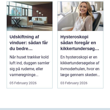
Udskiftning af
Hysteroskopi
vinduer: sådan får
sådan foregår en
du bedre
kikkertundersøgel
indeklima og
se af livmoderen
Når huset trækker kold
En hysteroskopi er en
lavere
luft ind, duggen samler
kikkertundersøgelse af
varmeregning
sig på ruderne, eller
livmoderhulen, hvor en
varmeregninge...
læge gennem skeden
og livmoderha...
05 February 2026
03 February 2026