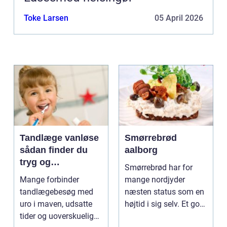
Toke Larsen
05 April 2026
Tandlæge vanløse
Smørrebrød
sådan finder du
aalborg
tryg og
Smørrebrød har for
professionel
Mange forbinder
mange nordjyder
tandpleje
tandlægebesøg med
næsten status som en
uro i maven, udsatte
højtid i sig selv. Et godt
tider og uoverskuelige
stykke rugbrød me...