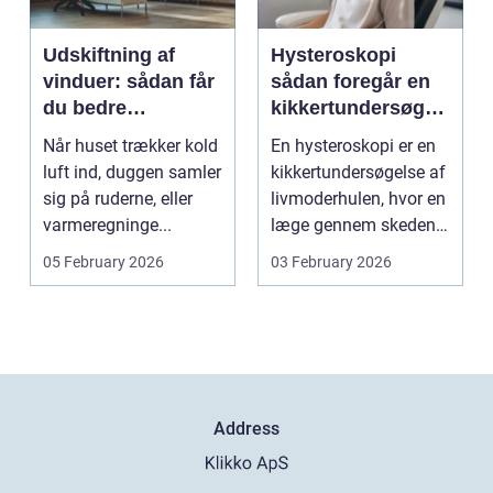
Udskiftning af
Hysteroskopi
vinduer: sådan får
sådan foregår en
du bedre
kikkertundersøgel
indeklima og
se af livmoderen
Når huset trækker kold
En hysteroskopi er en
lavere
luft ind, duggen samler
kikkertundersøgelse af
varmeregning
sig på ruderne, eller
livmoderhulen, hvor en
varmeregninge...
læge gennem skeden
og livmoderha...
05 February 2026
03 February 2026
Address