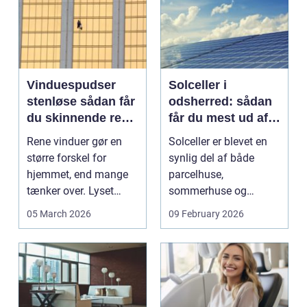
Vinduespudser
Solceller i
stenløse sådan får
odsherred: sådan
du skinnende rene
får du mest ud af
ruder året rundt
solen
Rene vinduer gør en
Solceller er blevet en
større forskel for
synlig del af både
hjemmet, end mange
parcelhuse,
tænker over. Lyset
sommerhuse og
falder anderledes ind,
mindre erhverv i
05 March 2026
09 February 2026
...
Odsherred. Mang...