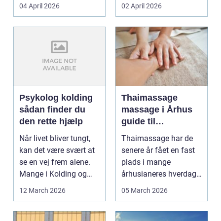
priser. Samtidig ved
04 April 2026
02 April 2026
d...
Psykolog kolding
Thaimassage
sådan finder du
massage i Århus
den rette hjælp
guide til
afslapning,
Når livet bliver tungt,
Thaimassage har de
smidighed og
kan det være svært at
senere år fået en fast
bedre velvære
se en vej frem alene.
plads i mange
Mange i Kolding og
århusianeres hverdag.
omegn søger p...
Flere bruger den både
12 March 2026
05 March 2026
...