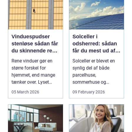
Vinduespudser
Solceller i
stenløse sådan får
odsherred: sådan
du skinnende rene
får du mest ud af
ruder året rundt
solen
Rene vinduer gør en
Solceller er blevet en
større forskel for
synlig del af både
hjemmet, end mange
parcelhuse,
tænker over. Lyset
sommerhuse og
falder anderledes ind,
mindre erhverv i
05 March 2026
09 February 2026
...
Odsherred. Mang...