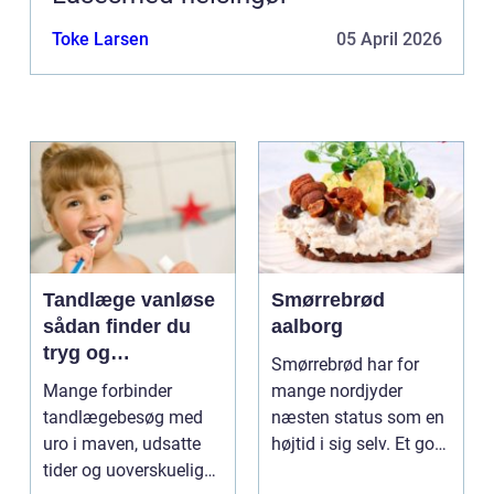
Toke Larsen
05 April 2026
Tandlæge vanløse
Smørrebrød
sådan finder du
aalborg
tryg og
Smørrebrød har for
professionel
Mange forbinder
mange nordjyder
tandpleje
tandlægebesøg med
næsten status som en
uro i maven, udsatte
højtid i sig selv. Et godt
tider og uoverskuelige
stykke rugbrød me...