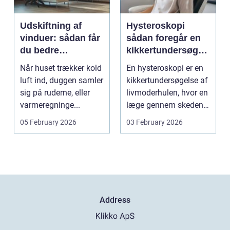
Udskiftning af
Hysteroskopi
vinduer: sådan får
sådan foregår en
du bedre
kikkertundersøgel
indeklima og
se af livmoderen
Når huset trækker kold
En hysteroskopi er en
lavere
luft ind, duggen samler
kikkertundersøgelse af
varmeregning
sig på ruderne, eller
livmoderhulen, hvor en
varmeregninge...
læge gennem skeden
og livmoderha...
05 February 2026
03 February 2026
Address