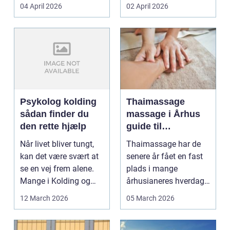
priser. Samtidig ved
04 April 2026
02 April 2026
d...
Psykolog kolding
Thaimassage
sådan finder du
massage i Århus
den rette hjælp
guide til
afslapning,
Når livet bliver tungt,
Thaimassage har de
smidighed og
kan det være svært at
senere år fået en fast
bedre velvære
se en vej frem alene.
plads i mange
Mange i Kolding og
århusianeres hverdag.
omegn søger p...
Flere bruger den både
12 March 2026
05 March 2026
...