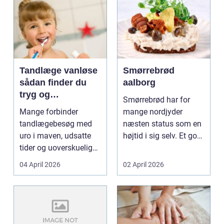
Tandlæge vanløse
Smørrebrød
sådan finder du
aalborg
tryg og
Smørrebrød har for
professionel
Mange forbinder
mange nordjyder
tandpleje
tandlægebesøg med
næsten status som en
uro i maven, udsatte
højtid i sig selv. Et godt
tider og uoverskuelige
stykke rugbrød me...
priser. Samtidig ved
04 April 2026
02 April 2026
d...