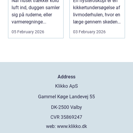
Når huset trækker kold
En hysteroskopi er en
lavere
luft ind, duggen samler
kikkertundersøgelse af
varmeregning
sig på ruderne, eller
livmoderhulen, hvor en
varmeregninge...
læge gennem skeden
og livmoderha...
05 February 2026
03 February 2026
Address
web:
www.klikko.dk