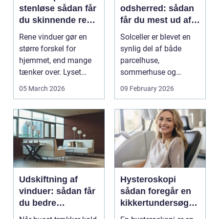
stenløse sådan får
odsherred: sådan
du skinnende rene
får du mest ud af
ruder året rundt
solen
Rene vinduer gør en
Solceller er blevet en
større forskel for
synlig del af både
hjemmet, end mange
parcelhuse,
tænker over. Lyset
sommerhuse og
falder anderledes ind,
mindre erhverv i
05 March 2026
09 February 2026
...
Odsherred. Mang...
Udskiftning af
Hysteroskopi
vinduer: sådan får
sådan foregår en
du bedre
kikkertundersøgel
indeklima og
se af livmoderen