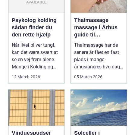
Psykolog kolding
Thaimassage
sådan finder du
massage i Århus
den rette hjælp
guide til
afslapning,
Når livet bliver tungt,
Thaimassage har de
smidighed og
kan det være svært at
senere år fået en fast
bedre velvære
se en vej frem alene.
plads i mange
Mange i Kolding og
århusianeres hverdag.
omegn søger p...
Flere bruger den både
12 March 2026
05 March 2026
...
Vinduespudser
Solceller i