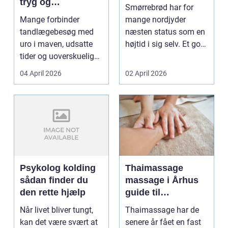
tryg og
Smørrebrød har for
professionel
Mange forbinder
mange nordjyder
tandpleje
tandlægebesøg med
næsten status som en
uro i maven, udsatte
højtid i sig selv. Et godt
tider og uoverskuelige
stykke rugbrød me...
priser. Samtidig ved
04 April 2026
02 April 2026
d...
Psykolog kolding
Thaimassage
sådan finder du
massage i Århus
den rette hjælp
guide til
afslapning,
Når livet bliver tungt,
Thaimassage har de
smidighed og
kan det være svært at
senere år fået en fast