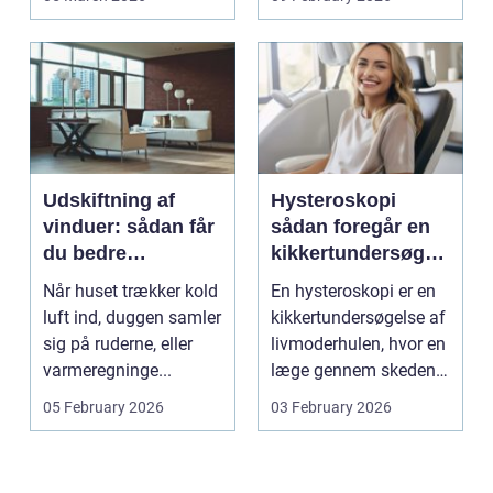
...
Odsherred. Mang...
Udskiftning af
Hysteroskopi
vinduer: sådan får
sådan foregår en
du bedre
kikkertundersøgel
indeklima og
se af livmoderen
Når huset trækker kold
En hysteroskopi er en
lavere
luft ind, duggen samler
kikkertundersøgelse af
varmeregning
sig på ruderne, eller
livmoderhulen, hvor en
varmeregninge...
læge gennem skeden
og livmoderha...
05 February 2026
03 February 2026