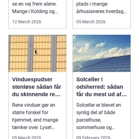
bedre velvære
se en vej frem alene.
plads i mange
Mange i Kolding og
århusianeres hverdag.
omegn søger p...
Flere bruger den både
12 March 2026
05 March 2026
...
Vinduespudser
Solceller i
stenløse sådan får
odsherred: sådan
du skinnende rene
får du mest ud af
ruder året rundt
solen
Rene vinduer gør en
Solceller er blevet en
større forskel for
synlig del af både
hjemmet, end mange
parcelhuse,
tænker over. Lyset
sommerhuse og
falder anderledes ind,
mindre erhverv i
05 March 2026
09 February 2026