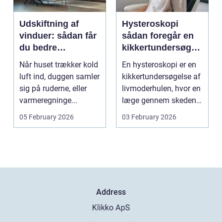
Udskiftning af
Hysteroskopi
vinduer: sådan får
sådan foregår en
du bedre
kikkertundersøgel
indeklima og
se af livmoderen
Når huset trækker kold
En hysteroskopi er en
lavere
luft ind, duggen samler
kikkertundersøgelse af
varmeregning
sig på ruderne, eller
livmoderhulen, hvor en
varmeregninge...
læge gennem skeden
og livmoderha...
05 February 2026
03 February 2026
Address