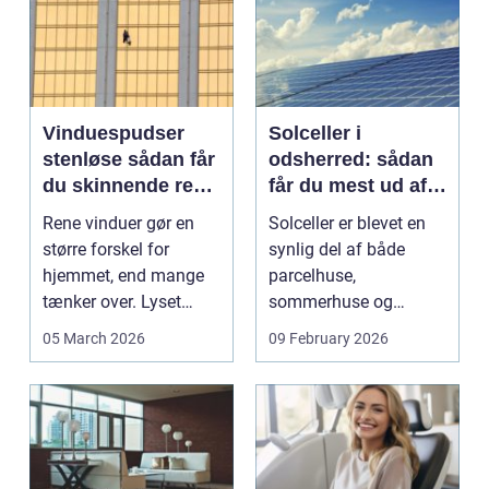
Vinduespudser
Solceller i
stenløse sådan får
odsherred: sådan
du skinnende rene
får du mest ud af
ruder året rundt
solen
Rene vinduer gør en
Solceller er blevet en
større forskel for
synlig del af både
hjemmet, end mange
parcelhuse,
tænker over. Lyset
sommerhuse og
falder anderledes ind,
mindre erhverv i
05 March 2026
09 February 2026
...
Odsherred. Mang...