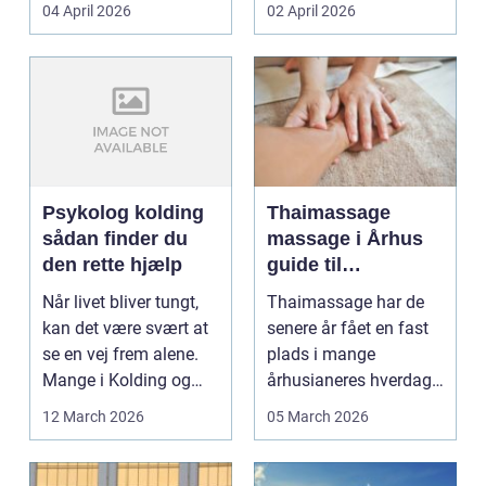
priser. Samtidig ved
04 April 2026
02 April 2026
d...
Psykolog kolding
Thaimassage
sådan finder du
massage i Århus
den rette hjælp
guide til
afslapning,
Når livet bliver tungt,
Thaimassage har de
smidighed og
kan det være svært at
senere år fået en fast
bedre velvære
se en vej frem alene.
plads i mange
Mange i Kolding og
århusianeres hverdag.
omegn søger p...
Flere bruger den både
12 March 2026
05 March 2026
...