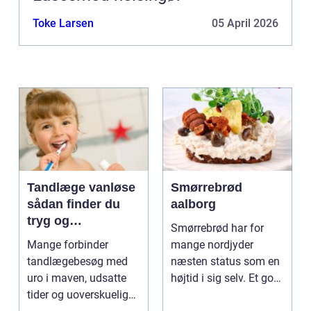
Toke Larsen
05 April 2026
Tandlæge vanløse
Smørrebrød
sådan finder du
aalborg
tryg og
Smørrebrød har for
professionel
Mange forbinder
mange nordjyder
tandpleje
tandlægebesøg med
næsten status som en
uro i maven, udsatte
højtid i sig selv. Et godt
tider og uoverskuelige
stykke rugbrød me...