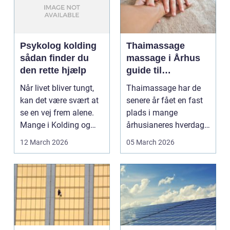
Psykolog kolding
Thaimassage
sådan finder du
massage i Århus
den rette hjælp
guide til
afslapning,
Når livet bliver tungt,
Thaimassage har de
smidighed og
kan det være svært at
senere år fået en fast
bedre velvære
se en vej frem alene.
plads i mange
Mange i Kolding og
århusianeres hverdag.
omegn søger p...
Flere bruger den både
12 March 2026
05 March 2026
...