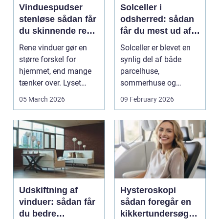
Vinduespudser
Solceller i
stenløse sådan får
odsherred: sådan
du skinnende rene
får du mest ud af
ruder året rundt
solen
Rene vinduer gør en
Solceller er blevet en
større forskel for
synlig del af både
hjemmet, end mange
parcelhuse,
tænker over. Lyset
sommerhuse og
falder anderledes ind,
mindre erhverv i
05 March 2026
09 February 2026
...
Odsherred. Mang...
Udskiftning af
Hysteroskopi
vinduer: sådan får
sådan foregår en
du bedre
kikkertundersøgel