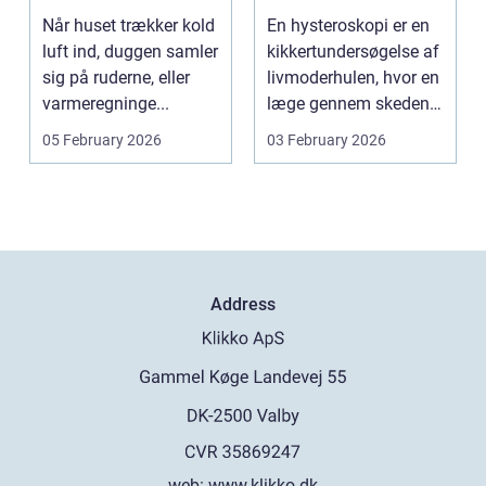
indeklima og
se af livmoderen
Når huset trækker kold
En hysteroskopi er en
lavere
luft ind, duggen samler
kikkertundersøgelse af
varmeregning
sig på ruderne, eller
livmoderhulen, hvor en
varmeregninge...
læge gennem skeden
og livmoderha...
05 February 2026
03 February 2026
Address
web:
www.klikko.dk