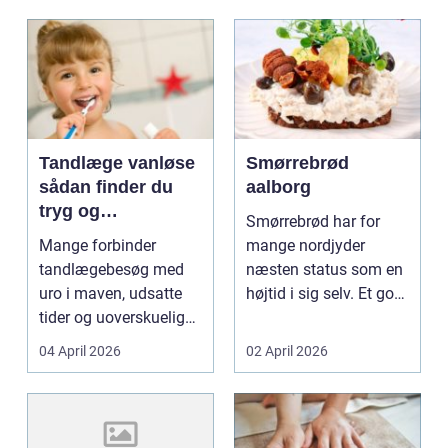
Tandlæge vanløse
Smørrebrød
sådan finder du
aalborg
tryg og
Smørrebrød har for
professionel
Mange forbinder
mange nordjyder
tandpleje
tandlægebesøg med
næsten status som en
uro i maven, udsatte
højtid i sig selv. Et godt
tider og uoverskuelige
stykke rugbrød me...
priser. Samtidig ved
04 April 2026
02 April 2026
d...