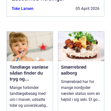
Toke Larsen
05 April 2026
Tandlæge vanløse
Smørrebrød
sådan finder du
aalborg
tryg og
Smørrebrød har for
professionel
Mange forbinder
mange nordjyder
tandpleje
tandlægebesøg med
næsten status som en
uro i maven, udsatte
højtid i sig selv. Et godt
tider og uoverskuelige
stykke rugbrød me...