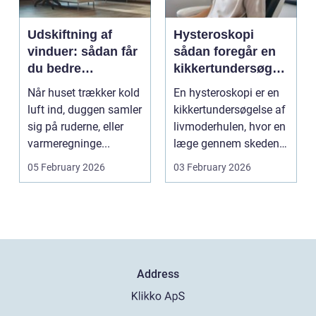
Udskiftning af
Hysteroskopi
vinduer: sådan får
sådan foregår en
du bedre
kikkertundersøgel
indeklima og
se af livmoderen
Når huset trækker kold
En hysteroskopi er en
lavere
luft ind, duggen samler
kikkertundersøgelse af
varmeregning
sig på ruderne, eller
livmoderhulen, hvor en
varmeregninge...
læge gennem skeden
og livmoderha...
05 February 2026
03 February 2026
Address