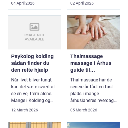
priser. Samtidig ved
04 April 2026
02 April 2026
d...
Psykolog kolding
Thaimassage
sådan finder du
massage i Århus
den rette hjælp
guide til
afslapning,
Når livet bliver tungt,
Thaimassage har de
smidighed og
kan det være svært at
senere år fået en fast
bedre velvære
se en vej frem alene.
plads i mange
Mange i Kolding og
århusianeres hverdag.
omegn søger p...
Flere bruger den både
12 March 2026
05 March 2026
...