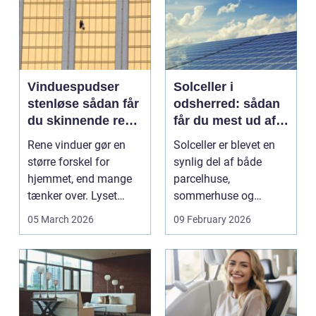
Vinduespudser
Solceller i
stenløse sådan får
odsherred: sådan
du skinnende rene
får du mest ud af
ruder året rundt
solen
Rene vinduer gør en
Solceller er blevet en
større forskel for
synlig del af både
hjemmet, end mange
parcelhuse,
tænker over. Lyset
sommerhuse og
falder anderledes ind,
mindre erhverv i
05 March 2026
09 February 2026
...
Odsherred. Mang...