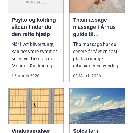
Psykolog kolding
Thaimassage
sådan finder du
massage i Århus
den rette hjælp
guide til
afslapning,
Når livet bliver tungt,
Thaimassage har de
smidighed og
kan det være svært at
senere år fået en fast
bedre velvære
se en vej frem alene.
plads i mange
Mange i Kolding og
århusianeres hverdag.
omegn søger p...
Flere bruger den både
12 March 2026
05 March 2026
...
Vinduespudser
Solceller i