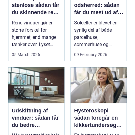
stenløse sådan får
odsherred: sådan
du skinnende rene
får du mest ud af
ruder året rundt
solen
Rene vinduer gør en
Solceller er blevet en
større forskel for
synlig del af både
hjemmet, end mange
parcelhuse,
tænker over. Lyset
sommerhuse og
falder anderledes ind,
mindre erhverv i
05 March 2026
09 February 2026
...
Odsherred. Mang...
Udskiftning af
Hysteroskopi
vinduer: sådan får
sådan foregår en
du bedre
kikkertundersøgel
indeklima og
se af livmoderen