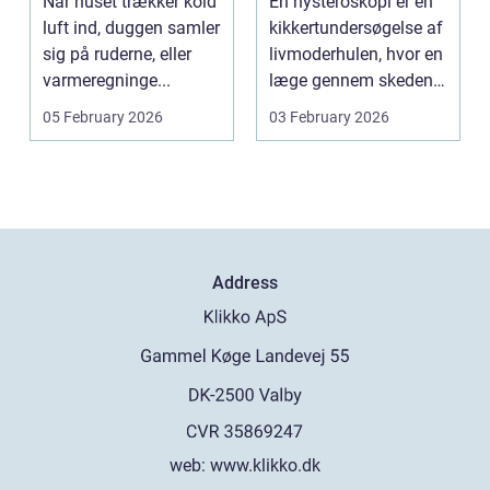
Når huset trækker kold
En hysteroskopi er en
lavere
luft ind, duggen samler
kikkertundersøgelse af
varmeregning
sig på ruderne, eller
livmoderhulen, hvor en
varmeregninge...
læge gennem skeden
og livmoderha...
05 February 2026
03 February 2026
Address
web:
www.klikko.dk