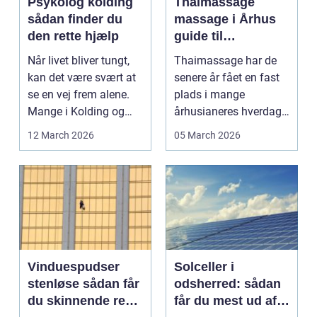
Psykolog kolding
Thaimassage
sådan finder du
massage i Århus
den rette hjælp
guide til
afslapning,
Når livet bliver tungt,
Thaimassage har de
smidighed og
kan det være svært at
senere år fået en fast
bedre velvære
se en vej frem alene.
plads i mange
Mange i Kolding og
århusianeres hverdag.
omegn søger p...
Flere bruger den både
12 March 2026
05 March 2026
...
Vinduespudser
Solceller i
stenløse sådan får
odsherred: sådan
du skinnende rene
får du mest ud af