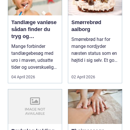
Tandlæge vanløse
Smørrebrød
sådan finder du
aalborg
tryg og
Smørrebrød har for
professionel
Mange forbinder
mange nordjyder
tandpleje
tandlægebesøg med
næsten status som en
uro i maven, udsatte
højtid i sig selv. Et godt
tider og uoverskuelige
stykke rugbrød me...
priser. Samtidig ved
04 April 2026
02 April 2026
d...