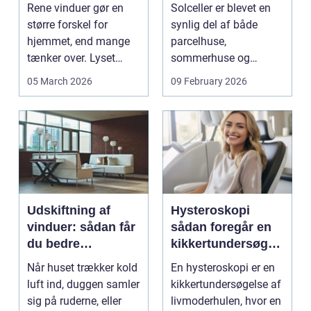
ruder året rundt
solen
Rene vinduer gør en
Solceller er blevet en
større forskel for
synlig del af både
hjemmet, end mange
parcelhuse,
tænker over. Lyset
sommerhuse og
falder anderledes ind,
mindre erhverv i
05 March 2026
09 February 2026
...
Odsherred. Mang...
Udskiftning af
Hysteroskopi
vinduer: sådan får
sådan foregår en
du bedre
kikkertundersøgel
indeklima og
se af livmoderen
Når huset trækker kold
En hysteroskopi er en
lavere
luft ind, duggen samler
kikkertundersøgelse af
varmeregning
sig på ruderne, eller
livmoderhulen, hvor en