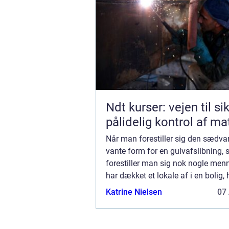
Ndt kurser: vejen til si
pålidelig kontrol af ma
Når man forestiller sig den sædva
vante form for en gulvafslibning, 
forestiller man sig nok nogle menn
har dækket et lokale af i en bolig, 
de udfører deres gulvafslibning m
Katrine Nielsen
07 
brugbar ef...