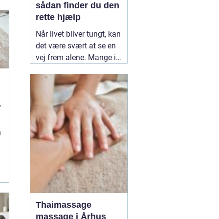
sådan finder du den
rette hjælp
Når livet bliver tungt, kan
det være svært at se en
vej frem alene. Mange i
Kolding og omegn søger
professionel støtte, når
mistrivsel, stress eller
konflikter i nære
relationer fylder for
meget. En
12 March
n
2026
Thaimassage
massage i Århus