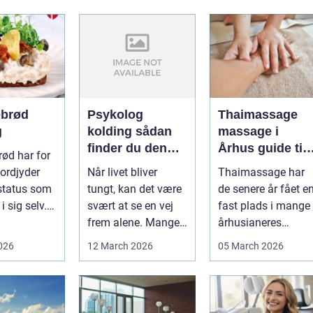
brød
Psykolog
Thaimassage
g
kolding sådan
massage i
finder du den
Århus guide til
ød har for
rette hjælp
afslapning,
ordjyder
Når livet bliver
Thaimassage har
smidighed og
status som
tungt, kan det være
de senere år fået e
bedre velvære
i sig selv.
svært at se en vej
fast plads i mange
stykke
frem alene. Mange i
århusianeres
me...
Kolding og omegn
hverdag. Flere
2026
12 March 2026
05 March 2026
søger p...
bruger den både ...