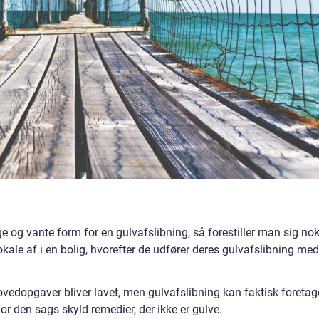
e og vante form for en gulvafslibning, så forestiller man sig no
kale af i en bolig, hvorefter de udfører deres gulvafslibning med
ovedopgaver bliver lavet, men gulvafslibning kan faktisk foretag
r den sags skyld remedier, der ikke er gulve.