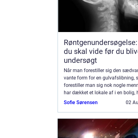
Røntgenundersøgelse:
du skal vide før du bliv
undersøgt
Når man forestiller sig den sædva
vante form for en gulvafslibning, 
forestiller man sig nok nogle menn
har dækket et lokale af i en bolig, 
de udfører deres gulvafslibning m
Sofie Sørensen
02 A
brugbar ef...