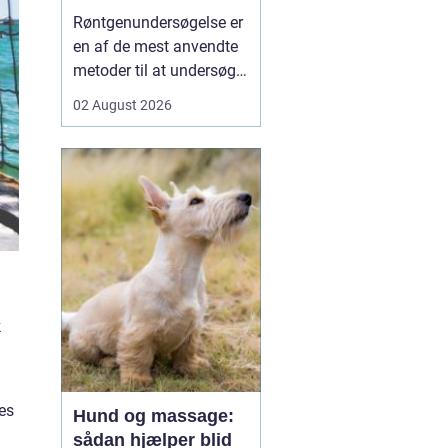
undersøgt
Røntgenundersøgelse er
en af de mest anvendte
metoder til at undersøge
knogler og organer inde i
02 August 2026
kroppen på en hurtig og
skånsom måde. Mange
mennesker møder før
eller siden denne
undersøgelsesform i
forbindelse med ulykker,
smerter i led eller ryg, e...
k
es
Hund og massage:
sådan hjælper blid