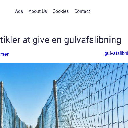
Ads
About Us
Cookies
Contact
tikler at give en gulvafslibning
gulvafslibn
rsen