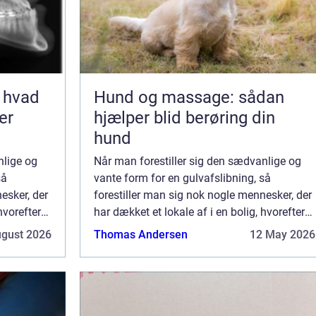
 hvad
Hund og massage: sådan
er
hjælper blid berøring din
hund
nlige og
Når man forestiller sig den sædvanlige og
så
vante form for en gulvafslibning, så
esker, der
forestiller man sig nok nogle mennesker, der
hvorefter
har dækket et lokale af i en bolig, hvorefter
ed en
de udfører deres gulvafslibning med en
ugust 2026
Thomas Andersen
12 May 2026
brugbar ef...