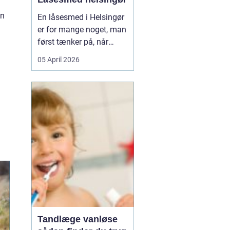
en
En låsesmed i Helsingør
er for mange noget, man
først tænker på, når
uheldet er ude. Du står
05 April 2026
foran hoveddøren,
nøglen ligger på
køkkenbordet, eller låsen
har sat sig fast midt om
natten. Her er en kort
forklaring, som kan
hjælpe, når du søger
efter h...
Tandlæge vanløse