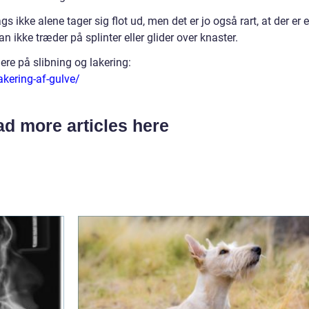
ags ikke alene tager sig flot ud, men det er jo også rart, at der er 
n ikke træder på splinter eller glider over knaster.
ere på slibning og lakering:
akering-af-gulve/
d more articles here