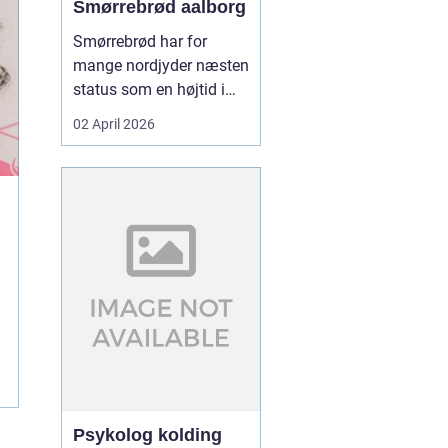
Smørrebrød aalborg
Smørrebrød har for
mange nordjyder næsten
status som en højtid i
sig selv. Et godt stykke
02 April 2026
rugbrød med sprød
skorpe, rigeligt smør og
gavmildt med fyld kan
gøre en helt almindelig
hverdag til noget særligt.
I Aalborg er interessen
for klassisk dansk f...
Psykolog kolding