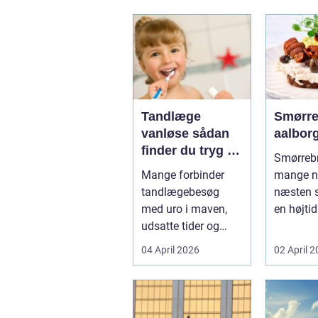
Tandlæge
Smørre
vanløse sådan
aalbor
finder du tryg og
Smørrebr
professionel
Mange forbinder
mange n
tandpleje
tandlægebesøg
næsten 
med uro i maven,
en højtid 
udsatte tider og
Et godt 
uoverskuelige priser.
rugbrød 
04 April 2026
02 April 
Samtidig ved d...