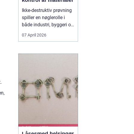
kontrol af materialer
Ikke-destruktiv prøvning
spiller en nøglerolle i
både industri, byggeri og
energisektoren. Når du
07 April 2026
arbejder med
svejsninger, trykbærende
udstyr, konstruktioner
eller rørledninger, er det
afgørende, at
materialerne kan holde
til belastningen uden at
.
d...
en,
Låsesmed helsingør