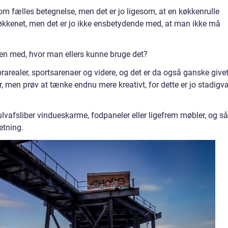
om fælles betegnelse, men det er jo ligesom, at en køkkenrulle
økkenet, men det er jo ikke ensbetydende med, at man ikke må
n med, hvor man ellers kunne bruge det?
arealer, sportsarenaer og videre, og det er da også ganske givet
, men prøv at tænke endnu mere kreativt, for dette er jo stadig
ulvafsliber vindueskarme, fodpaneler eller ligefrem møbler, og så
etning.