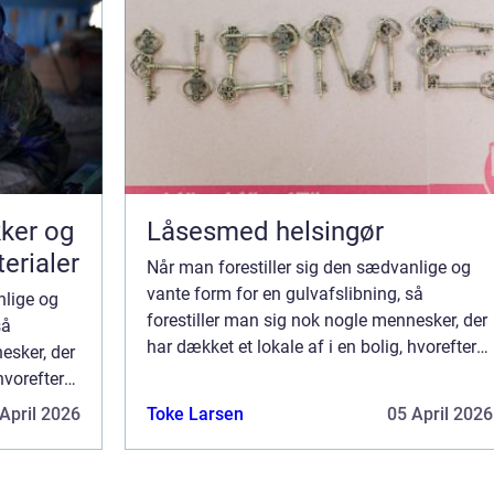
kker og
Låsesmed helsingør
terialer
Når man forestiller sig den sædvanlige og
vante form for en gulvafslibning, så
nlige og
forestiller man sig nok nogle mennesker, der
så
har dækket et lokale af i en bolig, hvorefter
esker, der
de udfører deres gulvafslibning med en
hvorefter
brugbar ef...
ed en
April 2026
Toke Larsen
05 April 2026