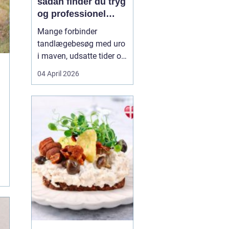
sådan finder du tryg
og professionel
tandpleje
Mange forbinder
tandlægebesøg med uro
i maven, udsatte tider og
uoverskuelige priser.
04 April 2026
Samtidig ved de fleste
godt, hvor vigtig en sund
mund er for både
helbred og velvære. Når
du
søger efter tandlæge
vanløs...