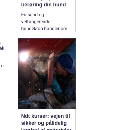
berøring din hund
En sund og
velfungerende
hundekrop handler om
mere end foder, gåture
,
og legetid. Mange
væk
hundeejere oplever, at
deres hund bliver stiv,
øm eller ændrer adfærd
 er
uden en tydelig årsag.
Her kan
12 May 2026
Ndt kurser: vejen til
sikker og pålidelig