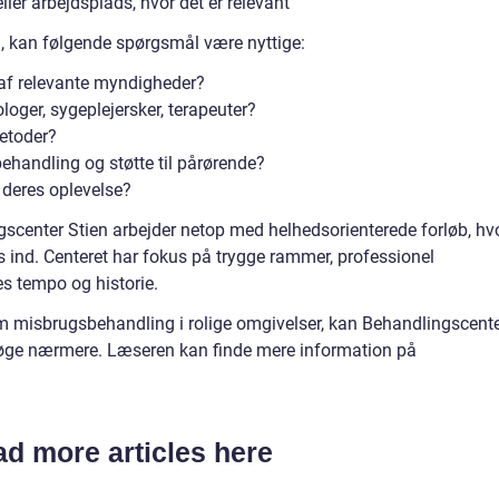
r arbejdsplads, hvor det er relevant
 kan følgende spørgsmål være nyttige:
 af relevante myndigheder?
loger, sygeplejersker, terapeuter?
etoder?
ehandling og støtte til pårørende?
 deres oplevelse?
scenter Stien arbejder netop med helhedsorienterede forløb, hv
s ind. Centeret har fokus på trygge rammer, professionel
es tempo og historie.
 om misbrugsbehandling i rolige omgivelser, kan Behandlingscent
rsøge nærmere. Læseren kan finde mere information på
d more articles here