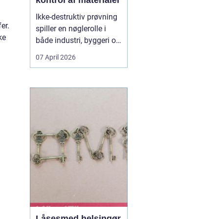
kontrol af materialer
Ikke-destruktiv prøvning
er.
spiller en nøglerolle i
ke
både industri, byggeri og
energisektoren. Når du
07 April 2026
arbejder med
svejsninger, trykbærende
udstyr, konstruktioner
eller rørledninger, er det
afgørende, at
materialerne kan holde
til belastningen uden at
d...
Låsesmed helsingør