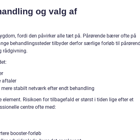
andling og valg af
gdom, fordi den påvirker alle tæt på. Pårørende bærer ofte på
nge behandlingssteder tilbyder derfor særlige forløb til pårøren
 rådgivning.
det:
er
 aftaler
mere stabilt netværk efter endt behandling
lement. Risikoen for tilbagefald er størst i tiden lige efter et
essionelle centre ofte med:
rtere booster-forløb