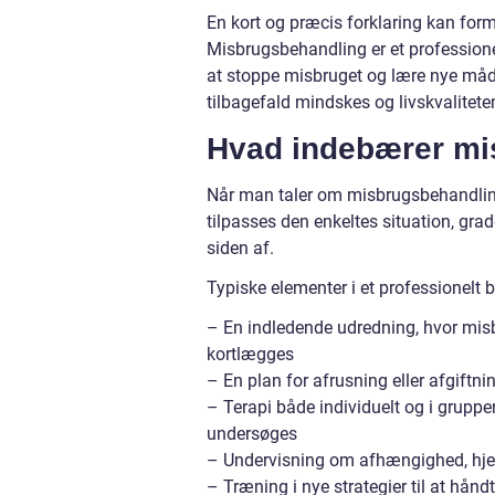
En kort og præcis forklaring kan for
Misbrugsbehandling er et professione
at stoppe misbruget og lære nye måder
tilbagefald mindskes og livskvalitete
Hvad indebærer mi
Når man taler om misbrugsbehandling,
tilpasses den enkeltes situation, gra
siden af.
Typiske elementer i et professionelt 
– En indledende udredning, hvor misb
kortlægges
– En plan for afrusning eller afgiftn
– Terapi både individuelt og i grupp
undersøges
– Undervisning om afhængighed, hjern
– Træning i nye strategier til at hånd