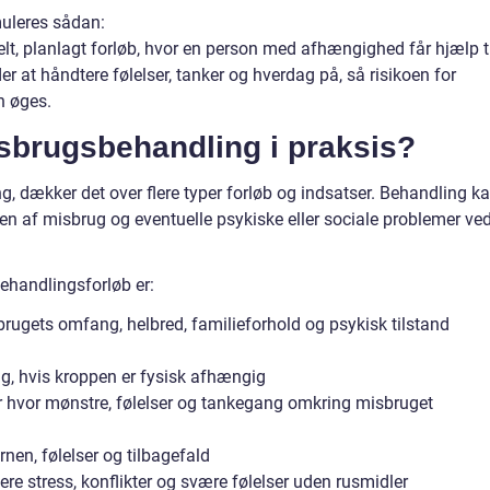
muleres sådan:
lt, planlagt forløb, hvor en person med afhængighed får hjælp ti
 at håndtere følelser, tanker og hverdag på, så risikoen for
n øges.
sbrugsbehandling i praksis?
 dækker det over flere typer forløb og indsatser. Behandling k
den af misbrug og eventuelle psykiske eller sociale problemer ve
behandlingsforløb er:
rugets omfang, helbred, familieforhold og psykisk tilstand
ing, hvis kroppen er fysisk afhængig
er hvor mønstre, følelser og tankegang omkring misbruget
en, følelser og tilbagefald
tere stress, konflikter og svære følelser uden rusmidler