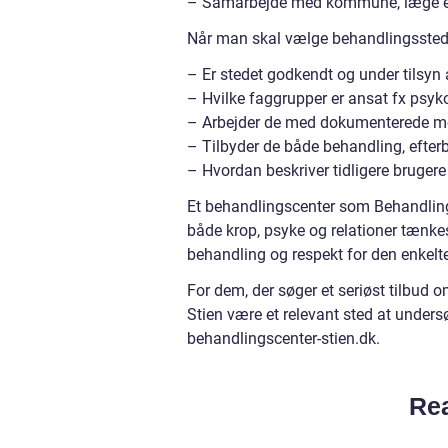
– Samarbejde med kommune, læge elle
Når man skal vælge behandlingssted,
– Er stedet godkendt og under tilsyn
– Hvilke faggrupper er ansat fx psyko
– Arbejder de med dokumenterede m
– Tilbyder de både behandling, efterb
– Hvordan beskriver tidligere brugere
Et behandlingscenter som Behandling
både krop, psyke og relationer tænke
behandling og respekt for den enkelt
For dem, der søger et seriøst tilbud
Stien være et relevant sted at unde
behandlingscenter-stien.dk.
Rea