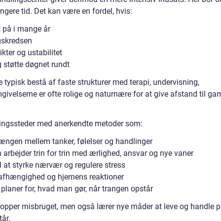
ngere tid. Det kan være en fordel, hvis:
t på i mange år
gskredsen
kter og ustabilitet
 støtte døgnet rundt
 typisk bestå af faste strukturer med terapi, undervisning,
Omgivelserne er ofte rolige og naturnære for at give afstand til ga
lingssteder med anerkendte metoder som:
ngen mellem tanker, følelser og handlinger
arbejder trin for trin med ærlighed, ansvar og nye vaner
l at styrke nærvær og regulere stress
afhængighed og hjernens reaktioner
planer for, hvad man gør, når trangen opstår
 stopper misbruget, men også lærer nye måder at leve og handle p
tår.