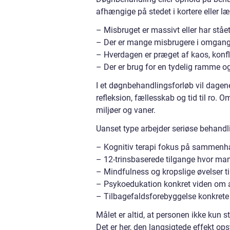
afhængige på stedet i kortere eller læ
– Misbruget er massivt eller har ståe
– Der er mange misbrugere i omgan
– Hverdagen er præget af kaos, konfli
– Der er brug for en tydelig ramme og
I et døgnbehandlingsforløb vil dagene
refleksion, fællesskab og tid til ro. 
miljøer og vaner.
Uanset type arbejder seriøse behand
– Kognitiv terapi fokus på sammenhæ
– 12-trinsbaserede tilgange hvor man 
– Mindfulness og kropslige øvelser ti
– Psykoedukation konkret viden om 
– Tilbagefaldsforebyggelse konkrete 
Målet er altid, at personen ikke kun
Det er her, den langsigtede effekt ops