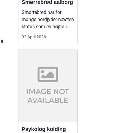
Smørrebrød aalborg
Smørrebrød har for
mange nordjyder næsten
status som en højtid i
sig selv. Et godt stykke
02 April 2026
rugbrød med sprød
de
skorpe, rigeligt smør og
gavmildt med fyld kan
gøre en helt almindelig
hverdag til noget særligt.
I Aalborg er interessen
for klassisk dansk f...
Psykolog kolding