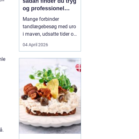
sådan finder du tryg
og professionel
tandpleje
Mange forbinder
tandlægebesøg med uro
i maven, udsatte tider og
uoverskuelige priser.
04 April 2026
Samtidig ved de fleste
godt, hvor vigtig en sund
mle
mund er for både
helbred og velvære. Når
du
søger efter tandlæge
vanløs...
å.