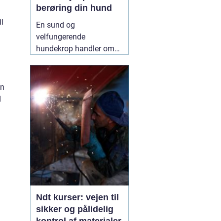
berøring din hund
l
En sund og
velfungerende
hundekrop handler om
mere end foder, gåture
og legetid. Mange
hundeejere oplever, at
an
deres hund bliver stiv,
d
øm eller ændrer adfærd
uden en tydelig årsag.
Her kan
12 May 2026
Ndt kurser: vejen til
sikker og pålidelig