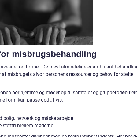
 for misbrugsbehandling
e niveauer og former. De mest almindelige er ambulant behandlin
f misbrugets alvor, personens ressourcer og behov for støtte i
sonen bor hjemme og møder op til samtaler og gruppeforløb fler
nne form kan passe godt, hvis:
ed bolig, netværk og måske arbejde
e stoffri mellem møderne
dlingscenter giver derimod en mere intensiv indsats. Her bor d