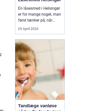
En låsesmed i Helsingør
er for mange noget, man
først tænker på, når
uheldet er ude. Du står
05 April 2026
foran hoveddøren,
nøglen ligger på
køkkenbordet, eller låsen
har sat sig fast midt om
g
natten. Her er en kort
forklaring, som kan
hjælpe, når du søger
efter h...
e
Tandlæge vanløse
en