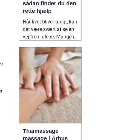
sådan finder du den
rette hjælp
Når livet bliver tungt, kan
det være svært at se en
vej frem alene. Mange i
Kolding og omegn søger
professionel støtte, når
mistrivsel, stress eller
or
konflikter i nære
relationer fylder for
meget. En
12 March
2026
er
Thaimassage
massage i Århus