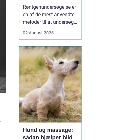
undersøgt
Røntgenundersøgelse er
en af de mest anvendte
metoder til at undersøge
knogler og organer inde i
02 August 2026
kroppen på en hurtig og
skånsom måde. Mange
mennesker møder før
eller siden denne
undersøgelsesform i
forbindelse med ulykker,
smerter i led eller ryg, e...
,
Hund og massage:
sådan hjælper blid