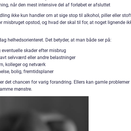
ng, når den mest intensive del af forløbet er afsluttet
ing ikke kun handler om at sige stop til alkohol, piller eller stoff
r misbruget opstod, og hvad der skal til for, at noget lignende ik
ag helhedsorienteret. Det betyder, at man både ser på:
g eventuelle skader efter misbrug
lavt selvværd eller andre belastninger
rn, kolleger og netværk
lse, bolig, fremtidsplaner
er det chancen for varig forandring. Ellers kan gamle problemer
e samme mønstre.