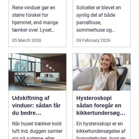
ruder året rundt
solen
Rene vinduer gør en
Solceller er blevet en
større forskel for
synlig del af både
hjemmet, end mange
parcelhuse,
tænker over. Lyset
sommerhuse og
falder anderledes ind,
mindre erhverv i
05 March 2026
09 February 2026
...
Odsherred. Mang...
Udskiftning af
Hysteroskopi
vinduer: sådan får
sådan foregår en
du bedre
kikkertundersøgel
indeklima og
se af livmoderen
Når huset trækker kold
En hysteroskopi er en
lavere
luft ind, duggen samler
kikkertundersøgelse af
varmeregning
sig på ruderne, eller
livmoderhulen, hvor en