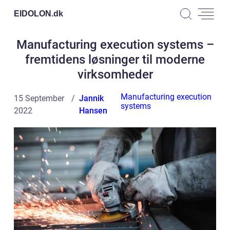
EIDOLON.
dk
Manufacturing execution systems –
fremtidens løsninger til moderne
virksomheder
Manufacturing execution
15 September
Jannik
systems
2022
Hansen