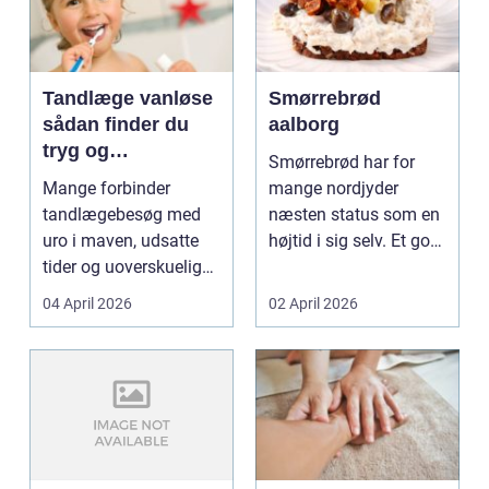
Tandlæge vanløse
Smørrebrød
sådan finder du
aalborg
tryg og
Smørrebrød har for
professionel
Mange forbinder
mange nordjyder
tandpleje
tandlægebesøg med
næsten status som en
uro i maven, udsatte
højtid i sig selv. Et godt
tider og uoverskuelige
stykke rugbrød me...
priser. Samtidig ved
04 April 2026
02 April 2026
d...