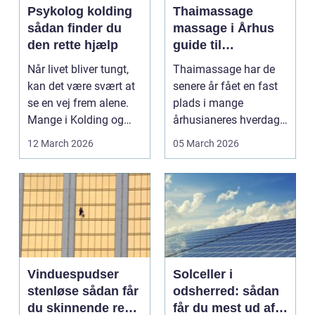
Psykolog kolding
Thaimassage
sådan finder du
massage i Århus
den rette hjælp
guide til
afslapning,
Når livet bliver tungt,
Thaimassage har de
smidighed og
kan det være svært at
senere år fået en fast
bedre velvære
se en vej frem alene.
plads i mange
Mange i Kolding og
århusianeres hverdag.
omegn søger p...
Flere bruger den både
12 March 2026
05 March 2026
...
Vinduespudser
Solceller i
stenløse sådan får
odsherred: sådan
du skinnende rene
får du mest ud af