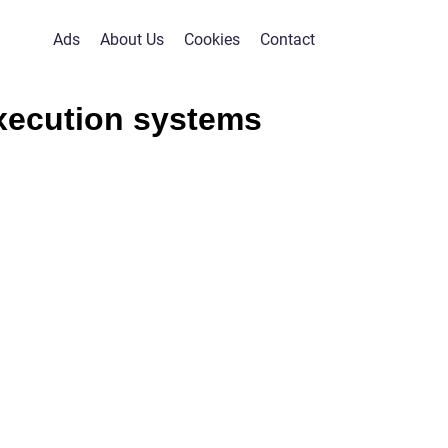
Ads
About Us
Cookies
Contact
xecution systems