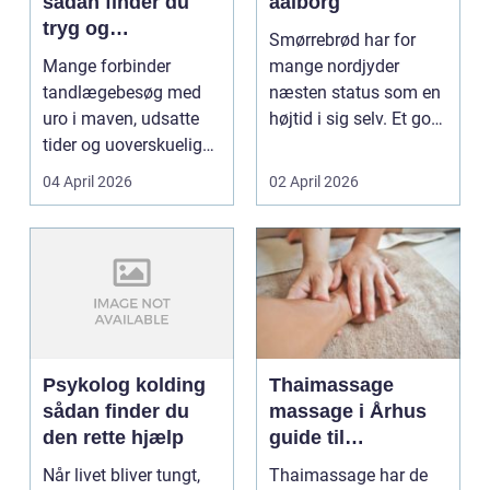
sådan finder du
aalborg
tryg og
Smørrebrød har for
professionel
Mange forbinder
mange nordjyder
tandpleje
tandlægebesøg med
næsten status som en
uro i maven, udsatte
højtid i sig selv. Et godt
tider og uoverskuelige
stykke rugbrød me...
priser. Samtidig ved
04 April 2026
02 April 2026
d...
Psykolog kolding
Thaimassage
sådan finder du
massage i Århus
den rette hjælp
guide til
afslapning,
Når livet bliver tungt,
Thaimassage har de