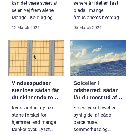
smidighed og
kan det være svært at
senere år fået en fast
bedre velvære
se en vej frem alene.
plads i mange
Mange i Kolding og
århusianeres hverdag.
omegn søger p...
Flere bruger den både
12 March 2026
05 March 2026
...
Vinduespudser
Solceller i
stenløse sådan får
odsherred: sådan
du skinnende rene
får du mest ud af
ruder året rundt
solen
Rene vinduer gør en
Solceller er blevet en
større forskel for
synlig del af både
hjemmet, end mange
parcelhuse,
tænker over. Lyset
sommerhuse og