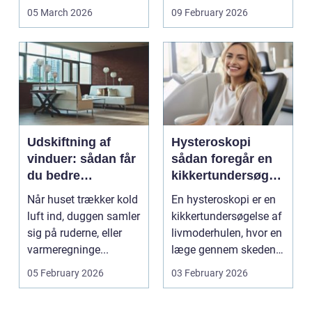
falder anderledes ind,
mindre erhverv i
05 March 2026
09 February 2026
...
Odsherred. Mang...
Udskiftning af
Hysteroskopi
vinduer: sådan får
sådan foregår en
du bedre
kikkertundersøgel
indeklima og
se af livmoderen
Når huset trækker kold
En hysteroskopi er en
lavere
luft ind, duggen samler
kikkertundersøgelse af
varmeregning
sig på ruderne, eller
livmoderhulen, hvor en
varmeregninge...
læge gennem skeden
og livmoderha...
05 February 2026
03 February 2026