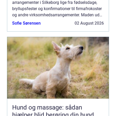
arrangementer i Silkeborg lige fra fødselsdage,
bryllupsfester og konfirmationer til firmafrokoster
og andre virksomhedsarrangementer. Maden ud
af huset giver kunderne mulighed for at nyde
Sofie Sørensen
02 August 2026
maden på e...
Hund og massage: sådan
hjælper blid berøring din hund