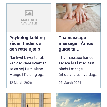
Psykolog kolding
Thaimassage
sådan finder du
massage i Århus
den rette hjælp
guide til
afslapning,
Når livet bliver tungt,
Thaimassage har de
smidighed og
kan det være svært at
senere år fået en fast
bedre velvære
se en vej frem alene.
plads i mange
Mange i Kolding og
århusianeres hverdag.
omegn søger p...
Flere bruger den både
12 March 2026
05 March 2026
...