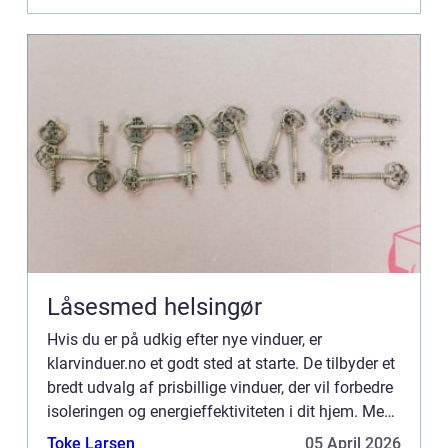
Låsesmed helsingør
Hvis du er på udkig efter nye vinduer, er
klarvinduer.no et godt sted at starte. De tilbyder et
bredt udvalg af prisbillige vinduer, der vil forbedre
isoleringen og energieffektiviteten i dit hjem. Men
der er nogle ting, du bør overveje, før du foret...
Toke Larsen
05 April 2026