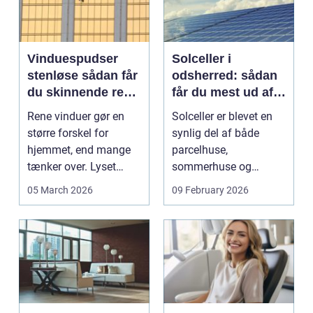
Vinduespudser
Solceller i
stenløse sådan får
odsherred: sådan
du skinnende rene
får du mest ud af
ruder året rundt
solen
Rene vinduer gør en
Solceller er blevet en
større forskel for
synlig del af både
hjemmet, end mange
parcelhuse,
tænker over. Lyset
sommerhuse og
falder anderledes ind,
mindre erhverv i
05 March 2026
09 February 2026
...
Odsherred. Mang...