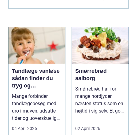
Tandlæge vanløse
Smørrebrød
sådan finder du
aalborg
tryg og
Smørrebrød har for
professionel
Mange forbinder
mange nordjyder
tandpleje
tandlægebesøg med
næsten status som en
uro i maven, udsatte
højtid i sig selv. Et godt
tider og uoverskuelige
stykke rugbrød me...
priser. Samtidig ved
04 April 2026
02 April 2026
d...