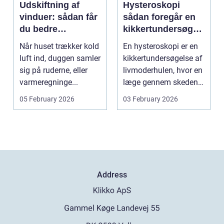
Udskiftning af
Hysteroskopi
vinduer: sådan får
sådan foregår en
du bedre
kikkertundersøgel
indeklima og
se af livmoderen
Når huset trækker kold
En hysteroskopi er en
lavere
luft ind, duggen samler
kikkertundersøgelse af
varmeregning
sig på ruderne, eller
livmoderhulen, hvor en
varmeregninge...
læge gennem skeden
og livmoderha...
05 February 2026
03 February 2026
Address