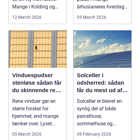
Mange i Kolding og
århusianeres hverdag.
omegn søger p...
Flere bruger den både
12 March 2026
05 March 2026
...
Vinduespudser
Solceller i
stenløse sådan får
odsherred: sådan
du skinnende rene
får du mest ud af
ruder året rundt
solen
Rene vinduer gør en
Solceller er blevet en
større forskel for
synlig del af både
hjemmet, end mange
parcelhuse,
tænker over. Lyset
sommerhuse og
falder anderledes ind,
mindre erhverv i
05 March 2026
09 February 2026
...
Odsherred. Mang...