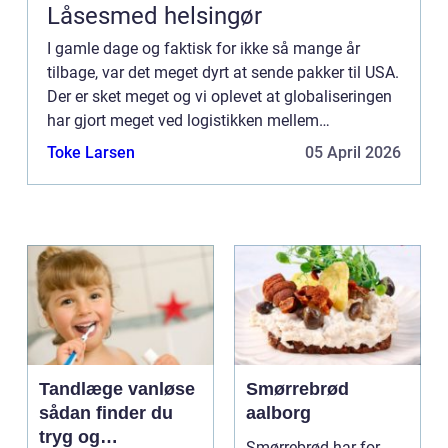
Låsesmed helsingør
I gamle dage og faktisk for ikke så mange år
tilbage, var det meget dyrt at sende pakker til USA.
Der er sket meget og vi oplevet at globaliseringen
har gjort meget ved logistikken mellem
landegrænserne. Du kan derfor let handle p&a...
Toke Larsen
05 April 2026
Tandlæge vanløse
Smørrebrød
sådan finder du
aalborg
tryg og
Smørrebrød har for