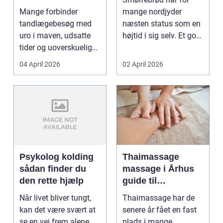
professionel
Mange forbinder
mange nordjyder
tandpleje
tandlægebesøg med
næsten status som en
uro i maven, udsatte
højtid i sig selv. Et godt
tider og uoverskuelige
stykke rugbrød me...
priser. Samtidig ved
04 April 2026
02 April 2026
d...
Psykolog kolding
Thaimassage
sådan finder du
massage i Århus
den rette hjælp
guide til
afslapning,
Når livet bliver tungt,
Thaimassage har de
smidighed og
kan det være svært at
senere år fået en fast
bedre velvære
se en vej frem alene.
plads i mange