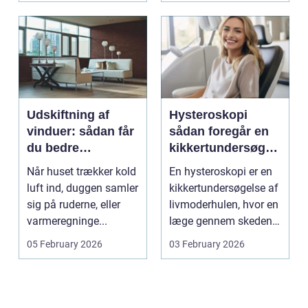
Udskiftning af
Hysteroskopi
vinduer: sådan får
sådan foregår en
du bedre
kikkertundersøgel
indeklima og
se af livmoderen
Når huset trækker kold
En hysteroskopi er en
lavere
luft ind, duggen samler
kikkertundersøgelse af
varmeregning
sig på ruderne, eller
livmoderhulen, hvor en
varmeregninge...
læge gennem skeden
og livmoderha...
05 February 2026
03 February 2026