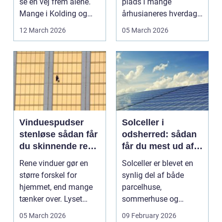
se en vej frem alene.
plads i mange
Mange i Kolding og
århusianeres hverdag.
omegn søger p...
Flere bruger den både
12 March 2026
05 March 2026
...
Vinduespudser
Solceller i
stenløse sådan får
odsherred: sådan
du skinnende rene
får du mest ud af
ruder året rundt
solen
Rene vinduer gør en
Solceller er blevet en
større forskel for
synlig del af både
hjemmet, end mange
parcelhuse,
tænker over. Lyset
sommerhuse og
falder anderledes ind,
mindre erhverv i
05 March 2026
09 February 2026