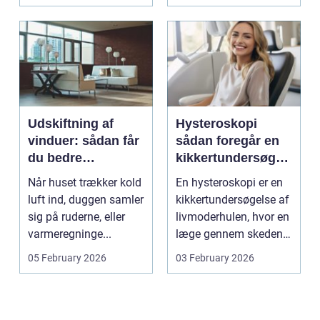
...
Odsherred. Mang...
Udskiftning af
Hysteroskopi
vinduer: sådan får
sådan foregår en
du bedre
kikkertundersøgel
indeklima og
se af livmoderen
Når huset trækker kold
En hysteroskopi er en
lavere
luft ind, duggen samler
kikkertundersøgelse af
varmeregning
sig på ruderne, eller
livmoderhulen, hvor en
varmeregninge...
læge gennem skeden
og livmoderha...
05 February 2026
03 February 2026