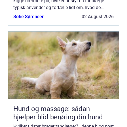
kigge nærmere på, hvilket udstyr en tandlæge
typisk anvender og fortælle lidt om, hvad de
forskellige lyde betyder. Vi vil også give et overblik
Sofie Sørensen
02 August 2026
over...
Hund og massage: sådan
hjælper blid berøring din hund
Hvilket udstyr bruger tandlæger? I denne blog post