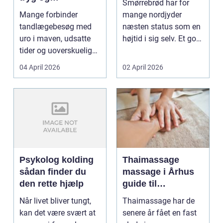
Smørrebrød har for
professionel
Mange forbinder
mange nordjyder
tandpleje
tandlægebesøg med
næsten status som en
uro i maven, udsatte
højtid i sig selv. Et godt
tider og uoverskuelige
stykke rugbrød me...
priser. Samtidig ved
04 April 2026
02 April 2026
d...
Psykolog kolding
Thaimassage
sådan finder du
massage i Århus
den rette hjælp
guide til
afslapning,
Når livet bliver tungt,
Thaimassage har de
smidighed og
kan det være svært at
senere år fået en fast
bedre velvære