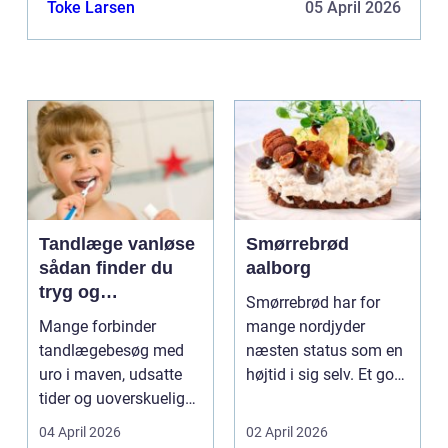
Toke Larsen
05 April 2026
Tandlæge vanløse
Smørrebrød
sådan finder du
aalborg
tryg og
Smørrebrød har for
professionel
Mange forbinder
mange nordjyder
tandpleje
tandlægebesøg med
næsten status som en
uro i maven, udsatte
højtid i sig selv. Et godt
tider og uoverskuelige
stykke rugbrød me...
priser. Samtidig ved
04 April 2026
02 April 2026
d...