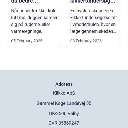
du bedre
kikkertundersøgel
indeklima og
se af livmoderen
Når huset trækker kold
En hysteroskopi er en
lavere
luft ind, duggen samler
kikkertundersøgelse af
varmeregning
sig på ruderne, eller
livmoderhulen, hvor en
varmeregninge...
læge gennem skeden
og livmoderha...
05 February 2026
03 February 2026
Address