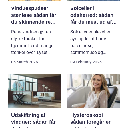
Vinduespudser
Solceller i
stenløse sådan får
odsherred: sådan
du skinnende rene
får du mest ud af
ruder året rundt
solen
Rene vinduer gør en
Solceller er blevet en
større forskel for
synlig del af både
hjemmet, end mange
parcelhuse,
tænker over. Lyset
sommerhuse og
falder anderledes ind,
mindre erhverv i
05 March 2026
09 February 2026
...
Odsherred. Mang...
Udskiftning af
Hysteroskopi
vinduer: sådan får
sådan foregår en