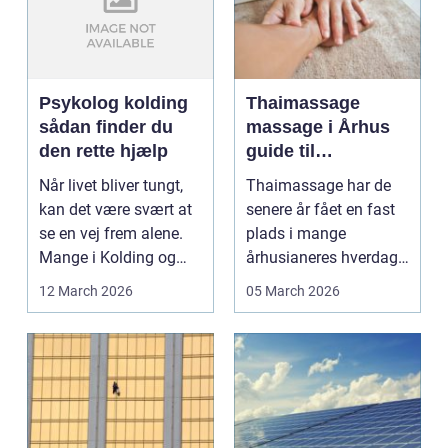
Psykolog kolding
Thaimassage
sådan finder du
massage i Århus
den rette hjælp
guide til
afslapning,
Når livet bliver tungt,
Thaimassage har de
smidighed og
kan det være svært at
senere år fået en fast
bedre velvære
se en vej frem alene.
plads i mange
Mange i Kolding og
århusianeres hverdag.
omegn søger p...
Flere bruger den både
12 March 2026
05 March 2026
...