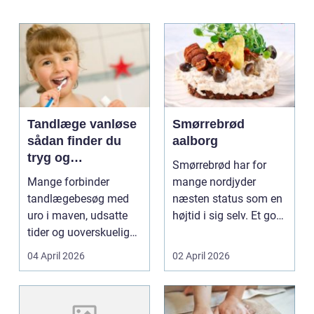
Tandlæge vanløse
Smørrebrød
sådan finder du
aalborg
tryg og
Smørrebrød har for
professionel
Mange forbinder
mange nordjyder
tandpleje
tandlægebesøg med
næsten status som en
uro i maven, udsatte
højtid i sig selv. Et godt
tider og uoverskuelige
stykke rugbrød me...
priser. Samtidig ved
04 April 2026
02 April 2026
d...