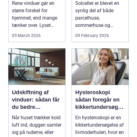
Rene vinduer gør en
Solceller er blevet en
større forskel for
synlig del af både
hjemmet, end mange
parcelhuse,
tænker over. Lyset
sommerhuse og
falder anderledes ind,
mindre erhverv i
05 March 2026
09 February 2026
...
Odsherred. Mang...
Udskiftning af
Hysteroskopi
vinduer: sådan får
sådan foregår en
du bedre
kikkertundersøgel
indeklima og
se af livmoderen
Når huset trækker kold
En hysteroskopi er en
lavere
luft ind, duggen samler
kikkertundersøgelse af
varmeregning
sig på ruderne, eller
livmoderhulen, hvor en