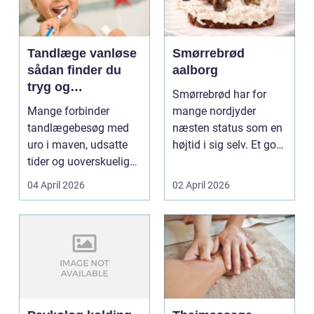
Tandlæge vanløse
Smørrebrød
sådan finder du
aalborg
tryg og
Smørrebrød har for
professionel
Mange forbinder
mange nordjyder
tandpleje
tandlægebesøg med
næsten status som en
uro i maven, udsatte
højtid i sig selv. Et godt
tider og uoverskuelige
stykke rugbrød me...
priser. Samtidig ved
04 April 2026
02 April 2026
d...