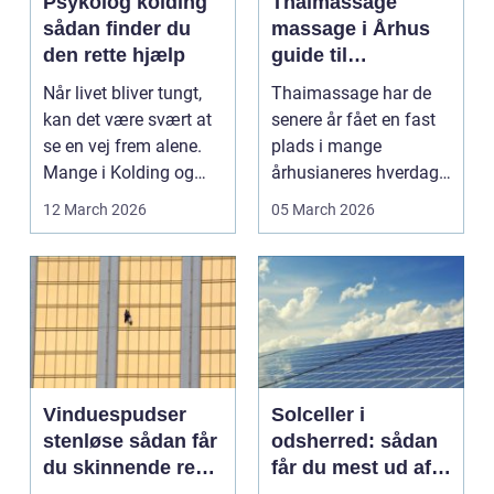
Psykolog kolding
Thaimassage
sådan finder du
massage i Århus
den rette hjælp
guide til
afslapning,
Når livet bliver tungt,
Thaimassage har de
smidighed og
kan det være svært at
senere år fået en fast
bedre velvære
se en vej frem alene.
plads i mange
Mange i Kolding og
århusianeres hverdag.
omegn søger p...
Flere bruger den både
12 March 2026
05 March 2026
...
Vinduespudser
Solceller i
stenløse sådan får
odsherred: sådan
du skinnende rene
får du mest ud af
ruder året rundt
solen