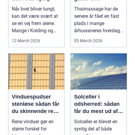
afslapning,
Når livet bliver tungt,
Thaimassage har de
smidighed og
kan det være svært at
senere år fået en fast
bedre velvære
se en vej frem alene.
plads i mange
Mange i Kolding og
århusianeres hverdag.
omegn søger p...
Flere bruger den både
12 March 2026
05 March 2026
...
Vinduespudser
Solceller i
stenløse sådan får
odsherred: sådan
du skinnende rene
får du mest ud af
ruder året rundt
solen
Rene vinduer gør en
Solceller er blevet en
større forskel for
synlig del af både