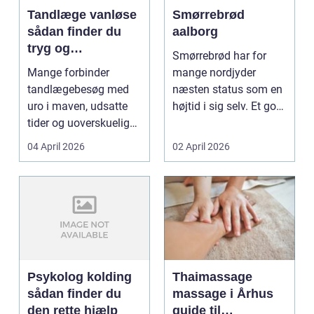
Tandlæge vanløse
Smørrebrød
sådan finder du
aalborg
tryg og
Smørrebrød har for
professionel
Mange forbinder
mange nordjyder
tandpleje
tandlægebesøg med
næsten status som en
uro i maven, udsatte
højtid i sig selv. Et godt
tider og uoverskuelige
stykke rugbrød me...
priser. Samtidig ved
04 April 2026
02 April 2026
d...
Psykolog kolding
Thaimassage
sådan finder du
massage i Århus
den rette hjælp
guide til