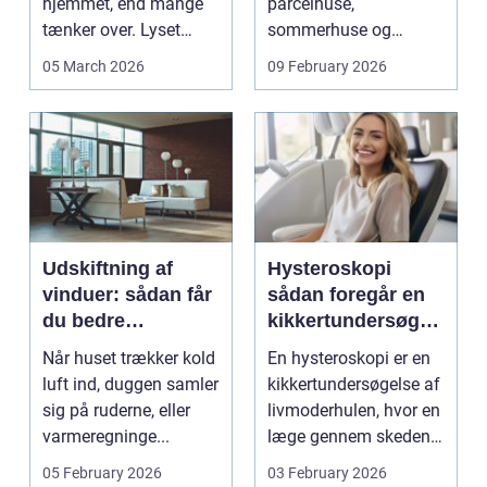
hjemmet, end mange
parcelhuse,
tænker over. Lyset
sommerhuse og
falder anderledes ind,
mindre erhverv i
05 March 2026
09 February 2026
...
Odsherred. Mang...
Udskiftning af
Hysteroskopi
vinduer: sådan får
sådan foregår en
du bedre
kikkertundersøgel
indeklima og
se af livmoderen
Når huset trækker kold
En hysteroskopi er en
lavere
luft ind, duggen samler
kikkertundersøgelse af
varmeregning
sig på ruderne, eller
livmoderhulen, hvor en
varmeregninge...
læge gennem skeden
og livmoderha...
05 February 2026
03 February 2026