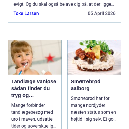
evigt. Og du skal også belave dig på, at der ligger
en del arb...
Toke Larsen
05 April 2026
Tandlæge vanløse
Smørrebrød
sådan finder du
aalborg
tryg og
Smørrebrød har for
professionel
Mange forbinder
mange nordjyder
tandpleje
tandlægebesøg med
næsten status som en
uro i maven, udsatte
højtid i sig selv. Et godt
tider og uoverskuelige
stykke rugbrød me...