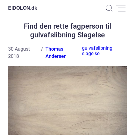
EIDOLON.
dk
Find den rette fagperson til
gulvafslibning Slagelse
gulvafslibning
30 August
Thomas
slagelse
2018
Andersen