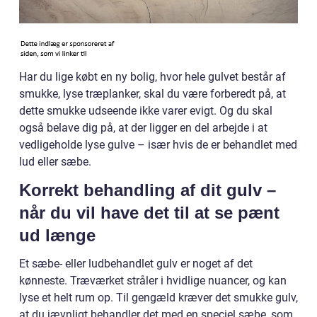
Har du lige købt en ny bolig, hvor hele gulvet består af
smukke, lyse træplanker, skal du være forberedt på, at
dette smukke udseende ikke varer evigt. Og du skal
også belave dig på, at der ligger en del arbejde i at
vedligeholde lyse gulve – især hvis de er behandlet med
lud eller sæbe.
Korrekt behandling af dit gulv –
når du vil have det til at se pænt
ud længe
Et sæbe- eller ludbehandlet gulv er noget af det
kønneste. Træværket stråler i hvidlige nuancer, og kan
lyse et helt rum op. Til gengæld kræver det smukke gulv,
at du jævnligt behandler det med en speciel sæbe, som