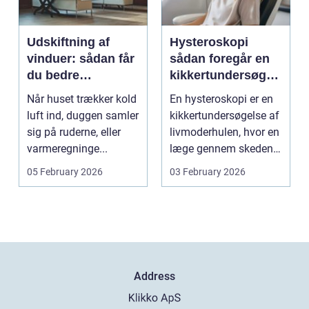
Udskiftning af
Hysteroskopi
vinduer: sådan får
sådan foregår en
du bedre
kikkertundersøgel
indeklima og
se af livmoderen
Når huset trækker kold
En hysteroskopi er en
lavere
luft ind, duggen samler
kikkertundersøgelse af
varmeregning
sig på ruderne, eller
livmoderhulen, hvor en
varmeregninge...
læge gennem skeden
og livmoderha...
05 February 2026
03 February 2026
Address