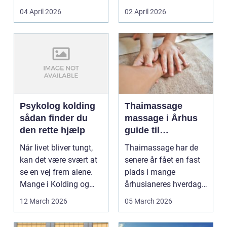
priser. Samtidig ved
04 April 2026
02 April 2026
d...
Psykolog kolding
Thaimassage
sådan finder du
massage i Århus
den rette hjælp
guide til
afslapning,
Når livet bliver tungt,
Thaimassage har de
smidighed og
kan det være svært at
senere år fået en fast
bedre velvære
se en vej frem alene.
plads i mange
Mange i Kolding og
århusianeres hverdag.
omegn søger p...
Flere bruger den både
12 March 2026
05 March 2026
...