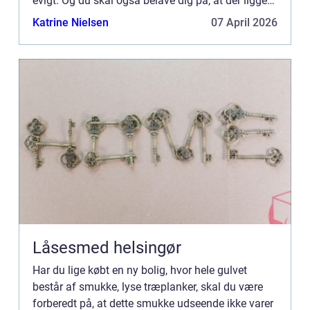
evigt. Og du skal også belave dig på, at der ligger
en del arb...
Katrine Nielsen
07 April 2026
Låsesmed helsingør
Har du lige købt en ny bolig, hvor hele gulvet
består af smukke, lyse træplanker, skal du være
forberedt på, at dette smukke udseende ikke varer