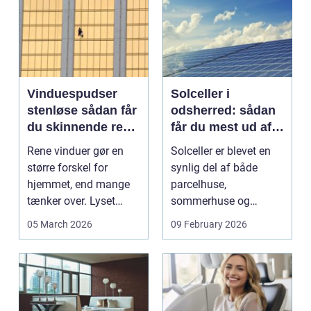
Vinduespudser
Solceller i
stenløse sådan får
odsherred: sådan
du skinnende rene
får du mest ud af
ruder året rundt
solen
Rene vinduer gør en
Solceller er blevet en
større forskel for
synlig del af både
hjemmet, end mange
parcelhuse,
tænker over. Lyset
sommerhuse og
falder anderledes ind,
mindre erhverv i
05 March 2026
09 February 2026
...
Odsherred. Mang...