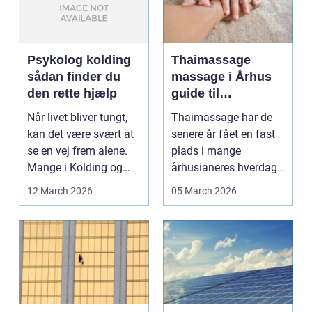
Psykolog kolding
Thaimassage
sådan finder du
massage i Århus
den rette hjælp
guide til
afslapning,
Når livet bliver tungt,
Thaimassage har de
smidighed og
kan det være svært at
senere år fået en fast
bedre velvære
se en vej frem alene.
plads i mange
Mange i Kolding og
århusianeres hverdag.
omegn søger p...
Flere bruger den både
12 March 2026
05 March 2026
...