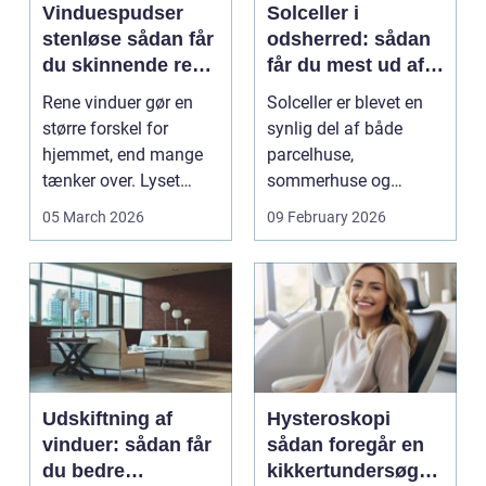
Vinduespudser
Solceller i
stenløse sådan får
odsherred: sådan
du skinnende rene
får du mest ud af
ruder året rundt
solen
Rene vinduer gør en
Solceller er blevet en
større forskel for
synlig del af både
hjemmet, end mange
parcelhuse,
tænker over. Lyset
sommerhuse og
falder anderledes ind,
mindre erhverv i
05 March 2026
09 February 2026
...
Odsherred. Mang...
Udskiftning af
Hysteroskopi
vinduer: sådan får
sådan foregår en
du bedre
kikkertundersøgel