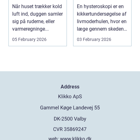
indeklima og
se af livmoderen
Når huset trækker kold
En hysteroskopi er en
lavere
luft ind, duggen samler
kikkertundersøgelse af
varmeregning
sig på ruderne, eller
livmoderhulen, hvor en
varmeregninge...
læge gennem skeden
og livmoderha...
05 February 2026
03 February 2026
Address
web:
www.klikko.dk