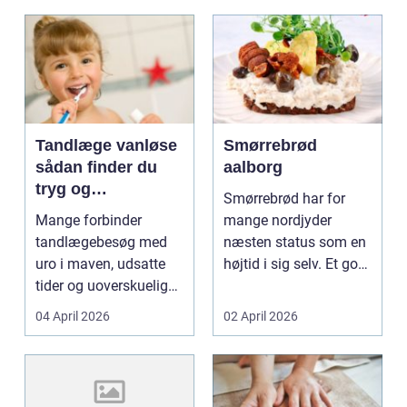
Tandlæge vanløse
Smørrebrød
sådan finder du
aalborg
tryg og
Smørrebrød har for
professionel
Mange forbinder
mange nordjyder
tandpleje
tandlægebesøg med
næsten status som en
uro i maven, udsatte
højtid i sig selv. Et godt
tider og uoverskuelige
stykke rugbrød me...
priser. Samtidig ved
04 April 2026
02 April 2026
d...