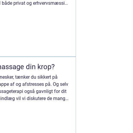
il både privat og erhvervsmæssig
massage din krop?
nesker, tænker du sikkert på
pe af og afstresses på. Og selv
sageterapi også gavnligt for dit
ogindlæg vil vi diskutere de mange