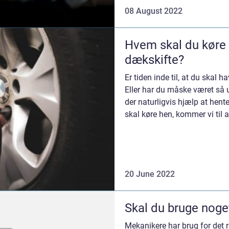
08 August 2022
Hvem skal du køre fo
dækskifte?
Er tiden inde til, at du skal
Eller har du måske været så u
der naturligvis hjælp at hen
skal køre hen, kommer vi til 
til...
20 June 2022
Skal du bruge noge
Mekanikere har brug for det ri