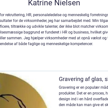
Katrine Nielsen
or rekruttering, HR, personaleledelse og menneskelig forretningsu
ltater for de virksomheder, jeg har samarbejdet med. Min tilgan
ificere, tiltrække og udvikle talenter, der ikke blot matcher vir
lsesmæssige baggrund er funderet i HR og business, hvilket give
iller sammen. Jeg hjælper virksomheder med at opnå vækst og 
nvendelse af både faglige og menneskelige kompetencer.
Gravering af glas, 
Gravering er en populær måd
produkter. Det er en proces, 
design ind i en hård overflade,
den måde kan man give et skilt