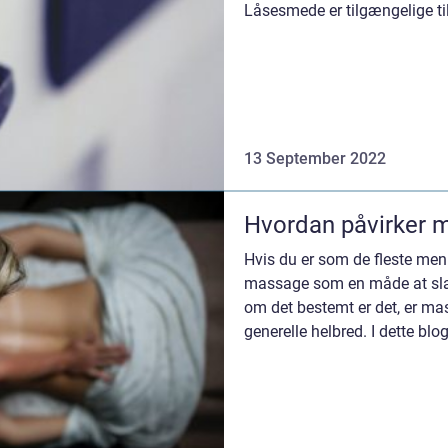
Låsesmede er tilgængelige t
brug. Hvis du skal...
13 September 2022
Hvordan påvirker 
Hvis du er som de fleste men
massage som en måde at slap
om det bestemt er det, er mas
generelle helbred. I dette bl
måder, h...