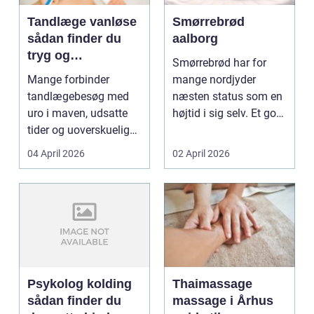
Tandlæge vanløse
Smørrebrød
sådan finder du
aalborg
tryg og
Smørrebrød har for
professionel
Mange forbinder
mange nordjyder
tandpleje
tandlægebesøg med
næsten status som en
uro i maven, udsatte
højtid i sig selv. Et godt
tider og uoverskuelige
stykke rugbrød me...
priser. Samtidig ved
04 April 2026
02 April 2026
d...
Psykolog kolding
Thaimassage
sådan finder du
massage i Århus