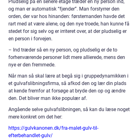
Pludselig på en senere etage træder en ny person ind,
og man er automatisk “fjender”. Man forstyrrer den
orden, der var hos hinanden: førstemanden havde det
rart med at være alene, og den nye troede, han kunne få
stedet for sig selv og er irriteret over, at der pludselig er
en person i forvejen.
– Ind træder så en ny person, og pludselig er de to
forhenværende personer lidt mere allierede, mens den
nye er den fremmede.
Når man så skal lære at begå sig i gruppedynamikken i
et gulvafslibningsfirma, så afkod den og lær din plads
at kende fremfor at forsøge at bryde den op og ændre
den. Det bliver man ikke populær af.
Angående selve gulvafslibningen, så kan du læse noget
mere konkret om det her:
https://gulvkanonen.dk/fra-malet-gulv-til-
efterbehandlet-gulv/