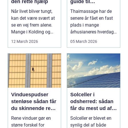
den rette hjælp
guide til
afslapning,
Når livet bliver tungt,
Thaimassage har de
smidighed og
kan det være svært at
senere år fået en fast
bedre velvære
se en vej frem alene.
plads i mange
Mange i Kolding og
århusianeres hverdag.
omegn søger p...
Flere bruger den både
12 March 2026
05 March 2026
...
Vinduespudser
Solceller i
stenløse sådan får
odsherred: sådan
du skinnende rene
får du mest ud af
ruder året rundt
solen
Rene vinduer gør en
Solceller er blevet en
større forskel for
synlig del af både