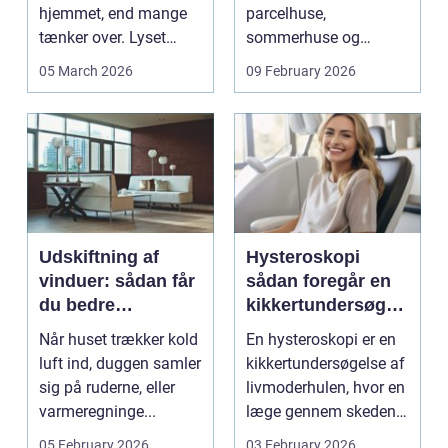
hjemmet, end mange
parcelhuse,
tænker over. Lyset
sommerhuse og
falder anderledes ind,
mindre erhverv i
05 March 2026
09 February 2026
...
Odsherred. Mang...
Udskiftning af
Hysteroskopi
vinduer: sådan får
sådan foregår en
du bedre
kikkertundersøgel
indeklima og
se af livmoderen
Når huset trækker kold
En hysteroskopi er en
lavere
luft ind, duggen samler
kikkertundersøgelse af
varmeregning
sig på ruderne, eller
livmoderhulen, hvor en
varmeregninge...
læge gennem skeden
og livmoderha...
05 February 2026
03 February 2026