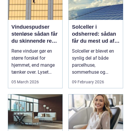
Vinduespudser
Solceller i
stenløse sådan får
odsherred: sådan
du skinnende rene
får du mest ud af
ruder året rundt
solen
Rene vinduer gør en
Solceller er blevet en
større forskel for
synlig del af både
hjemmet, end mange
parcelhuse,
tænker over. Lyset
sommerhuse og
falder anderledes ind,
mindre erhverv i
05 March 2026
09 February 2026
...
Odsherred. Mang...