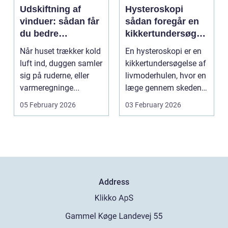
Udskiftning af
Hysteroskopi
vinduer: sådan får
sådan foregår en
du bedre
kikkertundersøgel
indeklima og
se af livmoderen
Når huset trækker kold
En hysteroskopi er en
lavere
luft ind, duggen samler
kikkertundersøgelse af
varmeregning
sig på ruderne, eller
livmoderhulen, hvor en
varmeregninge...
læge gennem skeden
og livmoderha...
05 February 2026
03 February 2026
Address