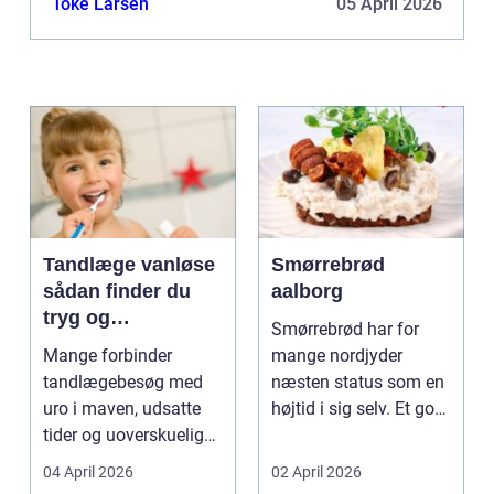
Toke Larsen
05 April 2026
Tandlæge vanløse
Smørrebrød
sådan finder du
aalborg
tryg og
Smørrebrød har for
professionel
Mange forbinder
mange nordjyder
tandpleje
tandlægebesøg med
næsten status som en
uro i maven, udsatte
højtid i sig selv. Et godt
tider og uoverskuelige
stykke rugbrød me...
priser. Samtidig ved
04 April 2026
02 April 2026
d...