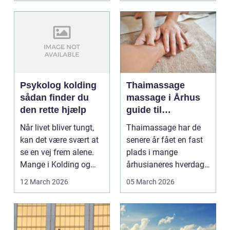
Psykolog kolding
Thaimassage
sådan finder du
massage i Århus
den rette hjælp
guide til
afslapning,
Når livet bliver tungt,
Thaimassage har de
smidighed og
kan det være svært at
senere år fået en fast
bedre velvære
se en vej frem alene.
plads i mange
Mange i Kolding og
århusianeres hverdag.
omegn søger p...
Flere bruger den både
12 March 2026
05 March 2026
...