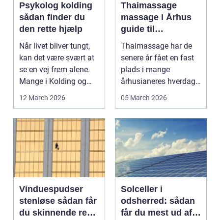
Psykolog kolding
Thaimassage
sådan finder du
massage i Århus
den rette hjælp
guide til
afslapning,
Når livet bliver tungt,
Thaimassage har de
smidighed og
kan det være svært at
senere år fået en fast
bedre velvære
se en vej frem alene.
plads i mange
Mange i Kolding og
århusianeres hverdag.
omegn søger p...
Flere bruger den både
12 March 2026
05 March 2026
...
Vinduespudser
Solceller i
stenløse sådan får
odsherred: sådan
du skinnende rene
får du mest ud af