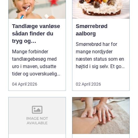
Tandlæge vanløse
Smørrebrød
sådan finder du
aalborg
tryg og
Smørrebrød har for
professionel
Mange forbinder
mange nordjyder
tandpleje
tandlægebesøg med
næsten status som en
uro i maven, udsatte
højtid i sig selv. Et godt
tider og uoverskuelige
stykke rugbrød me...
priser. Samtidig ved
04 April 2026
02 April 2026
d...