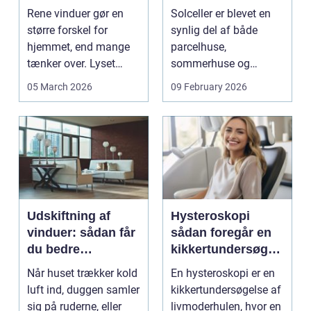
ruder året rundt
solen
Rene vinduer gør en
Solceller er blevet en
større forskel for
synlig del af både
hjemmet, end mange
parcelhuse,
tænker over. Lyset
sommerhuse og
falder anderledes ind,
mindre erhverv i
05 March 2026
09 February 2026
...
Odsherred. Mang...
Udskiftning af
Hysteroskopi
vinduer: sådan får
sådan foregår en
du bedre
kikkertundersøgel
indeklima og
se af livmoderen
Når huset trækker kold
En hysteroskopi er en
lavere
luft ind, duggen samler
kikkertundersøgelse af
varmeregning
sig på ruderne, eller
livmoderhulen, hvor en