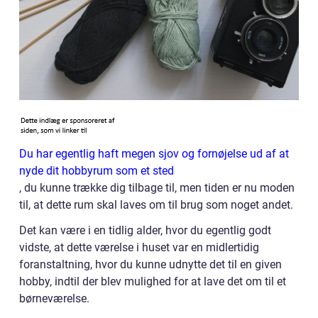
Du har egentlig haft megen sjov og fornøjelse ud af at
nyde dit hobbyrum som et sted
, du kunne trække dig tilbage til, men tiden er nu moden
til, at dette rum skal laves om til brug som noget andet.
Det kan være i en tidlig alder, hvor du egentlig godt
vidste, at dette værelse i huset var en midlertidig
foranstaltning, hvor du kunne udnytte det til en given
hobby, indtil der blev mulighed for at lave det om til et
børneværelse.