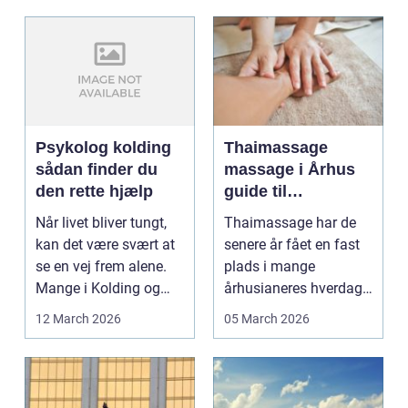
Psykolog kolding
Thaimassage
sådan finder du
massage i Århus
den rette hjælp
guide til
afslapning,
Når livet bliver tungt,
Thaimassage har de
smidighed og
kan det være svært at
senere år fået en fast
bedre velvære
se en vej frem alene.
plads i mange
Mange i Kolding og
århusianeres hverdag.
omegn søger p...
Flere bruger den både
12 March 2026
05 March 2026
...