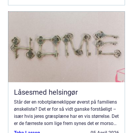
Låsesmed helsingør
Står der en robotplæneklipper øverst på familiens
ønskeliste? Det er for så vidt ganske forståeligt –
især hvis jeres græsplæne har en vis størrelse. Det
er de færreste som lige frem synes det er morsomt
eller inspirerende at slå græs. Med en moderne...
Toke Larsen
05 April 2026