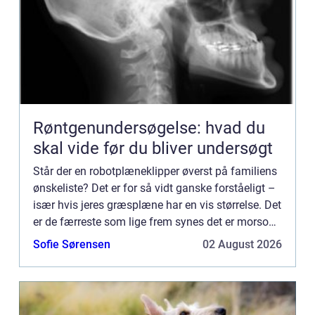
Røntgenundersøgelse: hvad du
skal vide før du bliver undersøgt
Står der en robotplæneklipper øverst på familiens
ønskeliste? Det er for så vidt ganske forståeligt –
især hvis jeres græsplæne har en vis størrelse. Det
er de færreste som lige frem synes det er morsomt
eller inspirerende at slå græs. Med en moderne...
Sofie Sørensen
02 August 2026