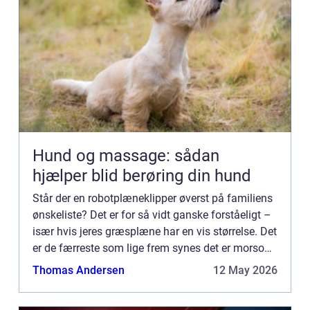
Hund og massage: sådan
hjælper blid berøring din hund
Står der en robotplæneklipper øverst på familiens
ønskeliste? Det er for så vidt ganske forståeligt –
især hvis jeres græsplæne har en vis størrelse. Det
er de færreste som lige frem synes det er morsomt
eller inspirerende at slå græs. Med en moderne...
Thomas Andersen
12 May 2026