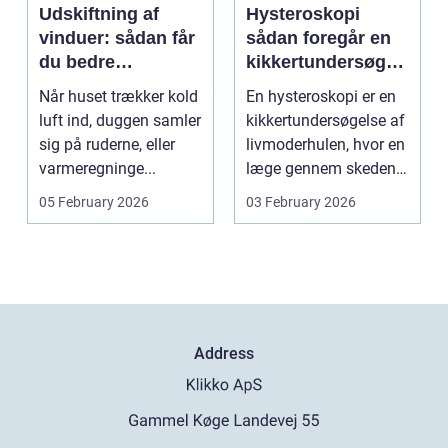
Udskiftning af
Hysteroskopi
vinduer: sådan får
sådan foregår en
du bedre
kikkertundersøgel
indeklima og
se af livmoderen
Når huset trækker kold
En hysteroskopi er en
lavere
luft ind, duggen samler
kikkertundersøgelse af
varmeregning
sig på ruderne, eller
livmoderhulen, hvor en
varmeregninge...
læge gennem skeden
og livmoderha...
05 February 2026
03 February 2026
Address