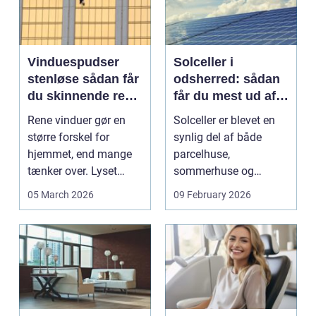
Vinduespudser
Solceller i
stenløse sådan får
odsherred: sådan
du skinnende rene
får du mest ud af
ruder året rundt
solen
Rene vinduer gør en
Solceller er blevet en
større forskel for
synlig del af både
hjemmet, end mange
parcelhuse,
tænker over. Lyset
sommerhuse og
falder anderledes ind,
mindre erhverv i
05 March 2026
09 February 2026
...
Odsherred. Mang...