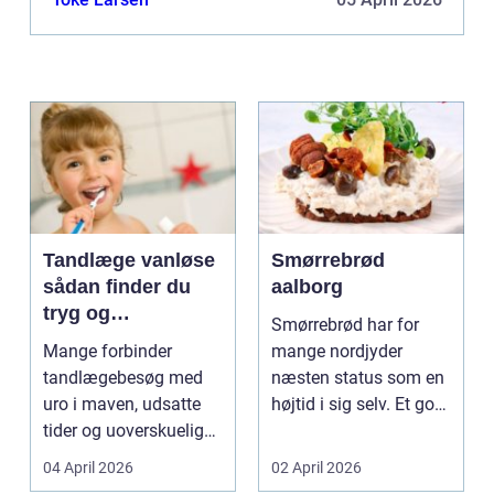
Tandlæge vanløse
Smørrebrød
sådan finder du
aalborg
tryg og
Smørrebrød har for
professionel
Mange forbinder
mange nordjyder
tandpleje
tandlægebesøg med
næsten status som en
uro i maven, udsatte
højtid i sig selv. Et godt
tider og uoverskuelige
stykke rugbrød me...
priser. Samtidig ved
04 April 2026
02 April 2026
d...