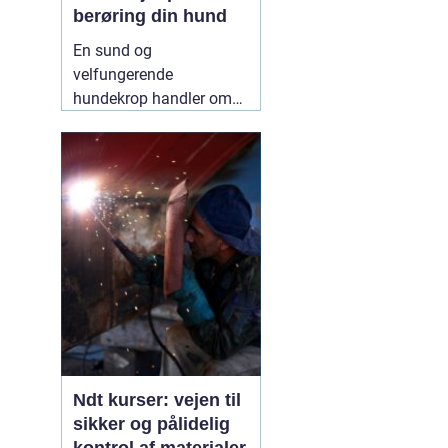
berøring din hund
En sund og
velfungerende
hundekrop handler om
mere end foder, gåture
og legetid. Mange
hundeejere oplever, at
deres hund bliver stiv,
øm eller ændrer adfærd
uden en tydelig årsag.
Her kan
12 May 2026
Ndt kurser: vejen til
sikker og pålidelig