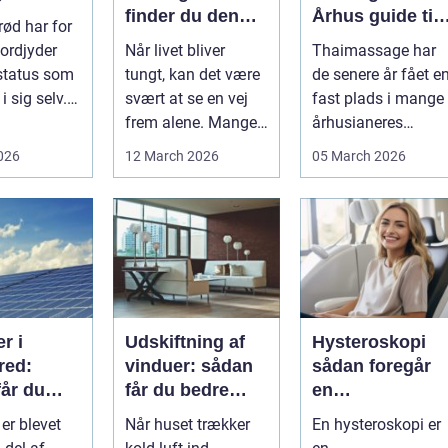
finder du den
Århus guide til
ød har for
rette hjælp
afslapning,
ordjyder
Når livet bliver
Thaimassage har
smidighed og
status som
tungt, kan det være
de senere år fået e
bedre velvære
i sig selv.
svært at se en vej
fast plads i mange
stykke
frem alene. Mange i
århusianeres
me...
Kolding og omegn
hverdag. Flere
2026
12 March 2026
05 March 2026
søger p...
bruger den både ...
r i
Udskiftning af
Hysteroskopi
red:
vinduer: sådan
sådan foregår
får du
får du bedre
en
d af solen
indeklima og
kikkertundersø
 er blevet
Når huset trækker
En hysteroskopi er
lavere
else af