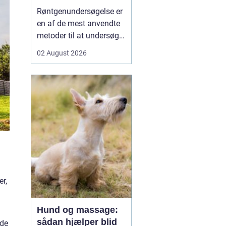
undersøgt
Røntgenundersøgelse er
en af de mest anvendte
metoder til at undersøge
knogler og organer inde i
02 August 2026
kroppen på en hurtig og
skånsom måde. Mange
mennesker møder før
eller siden denne
undersøgelsesform i
forbindelse med ulykker,
smerter i led eller ryg, e...
r,
Hund og massage:
sådan hjælper blid
 de