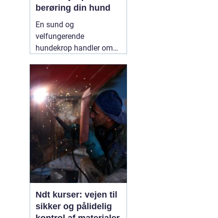
berøring din hund
En sund og
velfungerende
hundekrop handler om
mere end foder, gåture
og legetid. Mange
hundeejere oplever, at
deres hund bliver stiv,
øm eller ændrer adfærd
uden en tydelig årsag.
Her kan
12 May 2026
Ndt kurser: vejen til
sikker og pålidelig