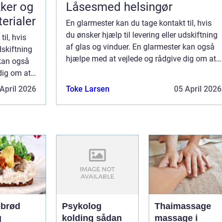
kker og
Låsesmed helsingør
terialer
En glarmester kan du tage kontakt til, hvis
du ønsker hjælp til levering eller udskiftning
il, hvis
af glas og vinduer. En glarmester kan også
dskiftning
hjælpe med at vejlede og rådgive dig om at
 kan også
vælge de helt rette vinduer, som pas...
dig om at
s...
April 2026
Toke Larsen
05 April 2026
brød
Psykolog
Thaimassage
g
kolding sådan
massage i