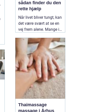
sådan finder du den
rette hjælp
Når livet bliver tungt, kan
n
det være svært at se en
vej frem alene. Mange i
Kolding og omegn søger
professionel støtte, når
mistrivsel, stress eller
konflikter i nære
relationer fylder for
meget. En
12 March
2026
g
Thaimassage
massage i Århus