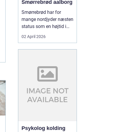
Smørrebrød aalborg
Smørrebrød har for
mange nordjyder næsten
status som en højtid i
sig selv. Et godt stykke
02 April 2026
rugbrød med sprød
skorpe, rigeligt smør og
gavmildt med fyld kan
gøre en helt almindelig
hverdag til noget særligt.
I Aalborg er interessen
for klassisk dansk f...
Psykolog kolding