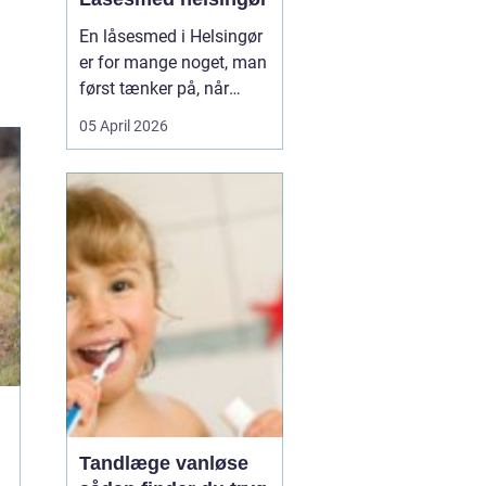
En låsesmed i Helsingør
er for mange noget, man
først tænker på, når
uheldet er ude. Du står
05 April 2026
foran hoveddøren,
nøglen ligger på
køkkenbordet, eller låsen
har sat sig fast midt om
natten. Her er en kort
forklaring, som kan
hjælpe, når du søger
efter h...
Tandlæge vanløse