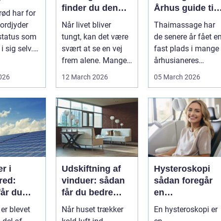
finder du den
Århus guide til
ød har for
rette hjælp
afslapning,
ordjyder
Når livet bliver
Thaimassage har
smidighed og
status som
tungt, kan det være
de senere år fået e
bedre velvære
i sig selv.
svært at se en vej
fast plads i mange
stykke
frem alene. Mange i
århusianeres
me...
Kolding og omegn
hverdag. Flere
2026
12 March 2026
05 March 2026
søger p...
bruger den både ...
r i
Udskiftning af
Hysteroskopi
red:
vinduer: sådan
sådan foregår
får du
får du bedre
en
d af solen
indeklima og
kikkertundersø
 er blevet
Når huset trækker
En hysteroskopi er
lavere
else af