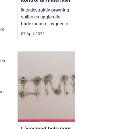
kontrol af materialer
Ikke-destruktiv prøvning
spiller en nøglerolle i
både industri, byggeri og
 et
energisektoren. Når du
07 April 2026
arbejder med
svejsninger, trykbærende
.
udstyr, konstruktioner
eller rørledninger, er det
den
afgørende, at
materialerne kan holde
til belastningen uden at
d...
ra
Låsesmed helsingør