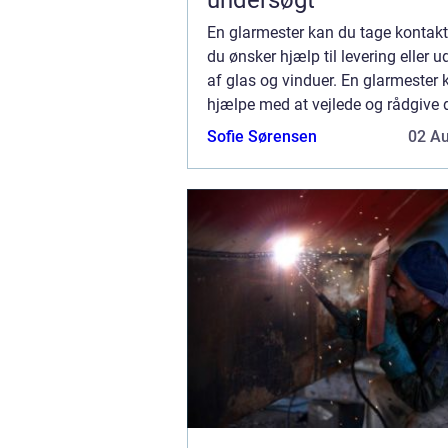
undersøgt
En glarmester kan du tage kontakt t
du ønsker hjælp til levering eller u
af glas og vinduer. En glarmester
hjælpe med at vejlede og rådgive 
vælge de helt rette vinduer, som pa
Sofie Sørensen
02 A