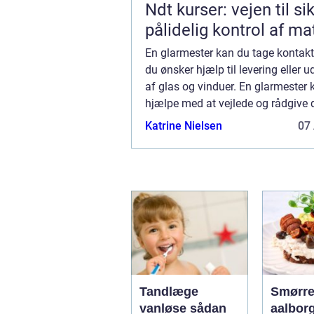
Ndt kurser: vejen til si
pålidelig kontrol af ma
En glarmester kan du tage kontakt t
du ønsker hjælp til levering eller u
af glas og vinduer. En glarmester
hjælpe med at vejlede og rådgive 
vælge de helt rette vinduer, som pa
Katrine Nielsen
07 
Tandlæge
Smørre
vanløse sådan
aalbor