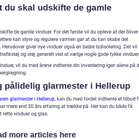
at du skal udskifte de gamle
skifte de gamle vinduer. For det første vil du opleve at der bliver
ettere kan styre og regulere varmen gør at du kan skabe det
Herudover giver nye vinduer også en bedre lydisolering. Det vil
rafikstøj og støj generelt ved at vælge nogle gode tykke vinduer
induer, vil du med årene indhente din investering igen alene på 
nergiregning.
g pålidelig glarmester i Hellerup
faren glarmester i Hellerup
, kan du med fordel indhente et tilbud f
har mere end 30 års erfaring at trække på. Her kan du både få
t rette vinduer og glas.
d more articles here