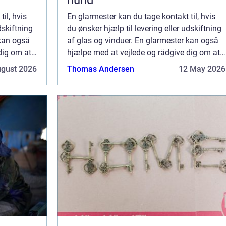
hund
il, hvis
En glarmester kan du tage kontakt til, hvis
dskiftning
du ønsker hjælp til levering eller udskiftning
 kan også
af glas og vinduer. En glarmester kan også
dig om at
hjælpe med at vejlede og rådgive dig om at
s...
vælge de helt rette vinduer, som pas...
ugust 2026
Thomas Andersen
12 May 2026