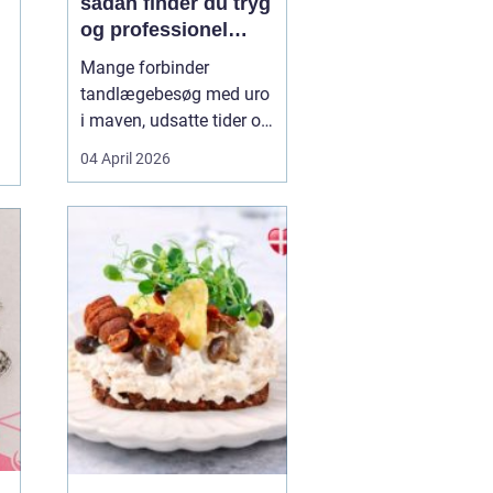
sådan finder du tryg
og professionel
tandpleje
Mange forbinder
tandlægebesøg med uro
i maven, udsatte tider og
uoverskuelige priser.
04 April 2026
Samtidig ved de fleste
godt, hvor vigtig en sund
mund er for både
helbred og velvære. Når
du
søger efter tandlæge
vanløs...