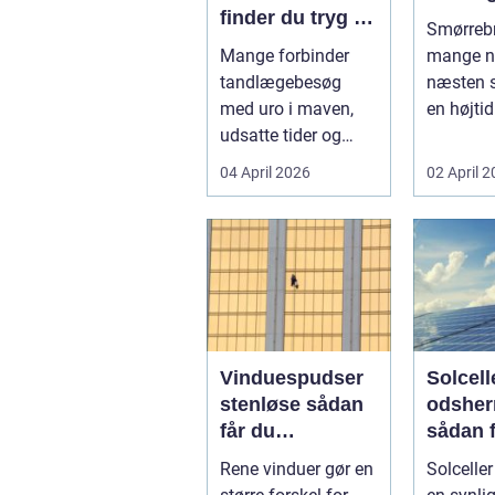
finder du tryg og
Smørrebr
professionel
Mange forbinder
mange n
tandpleje
tandlægebesøg
næsten 
med uro i maven,
en højtid 
udsatte tider og
Et godt 
uoverskuelige priser.
rugbrød 
04 April 2026
02 April 
Samtidig ved d...
Vinduespudser
Solcelle
stenløse sådan
odsher
får du
sådan 
skinnende rene
mest u
Rene vinduer gør en
Solceller
ruder året rundt